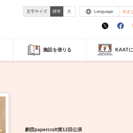
文字サイズ
標準
大
Language
やさ
施設を借りる
KAAT
劇団papercraft第12回公演