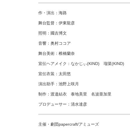
作・演出：海路
舞台監督：伊東龍彦
照明：國吉博文
音響：奥村ココア
舞台美術：椎橋蘭奈
宣伝ヘアメイク：なかじぃ(KIND) 瑠菜(KIND)
宣伝衣装：太田悠
演出助手：池野上咲月
制作：渡邉結衣 泰地美里 名波亜加里
プロデューサー：清水達彦
主催・劇団papercraft/アミューズ