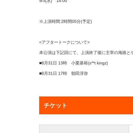
9/3(水) 14:00
※上演時間:2時間05分(予定)
<アフタートークについて>
本公演は下記回にて、上演終了後に主宰の海路と
■8月31日 13時 小栗基裕(s**t kingz)
■8月31日 17時 朝田淳弥
チケット