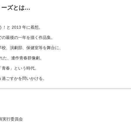
リーズとは…
と 2013 年に着想。
での最後の⼀年を描く作品集。
学校、演劇部、保健室等を舞台に、
まれた、連作⻘春群像劇。
「⻘春」という時代。
う過ごすかを問いかける。
演実行委員会