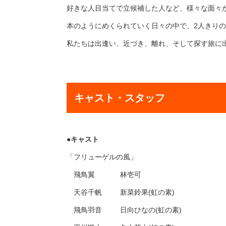
好きな⼈⽬当てで⽴候補した⼈など、様々な⾯々
本のようにめくられていく⽇々の中で、2⼈きり
私たちは出逢い、近づき、離れ、そして探す旅に
キャスト・スタッフ
●キャスト
「フリューゲルの風」
​​ 飛鳥翼 林壱可
天谷千帆 新菜鈴果(虹の素)
飛鳥羽音 日向ひなの(虹の素)