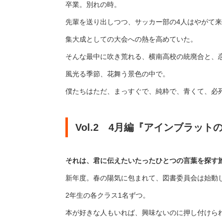
卒業。別れの時。
先輩を送り出しつつ、サッカー部の4⼈はやがて
集⼤成としての⼤会への熱を⾼めていた。
そんな最中に吹き荒れる、横南⾼校の統廃合と、
⾵光る季節、花舞う景⾊の中で。
僕たちはただ、まっすぐで、純粋で、⻘くて、必
Vol.2 4月編『アインブラット
それは、君に伝えたいたったひとつの言葉を探す
新年度。春の陽気に包まれて、図書委員会は始動
2年⽣の各クラス1名ずつ。
本が好きな⼈もいれば、興味ないのに押し付けら