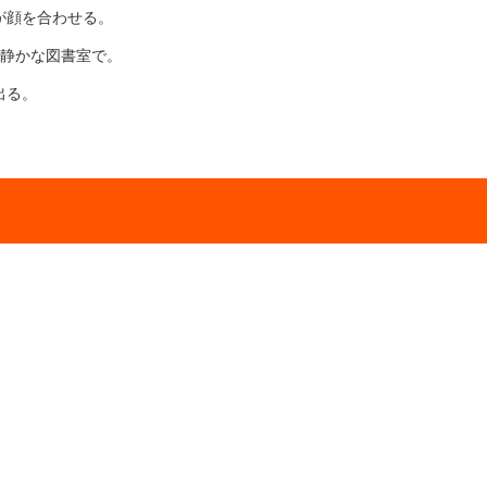
が顔を合わせる。
の静かな図書室で。
出る。