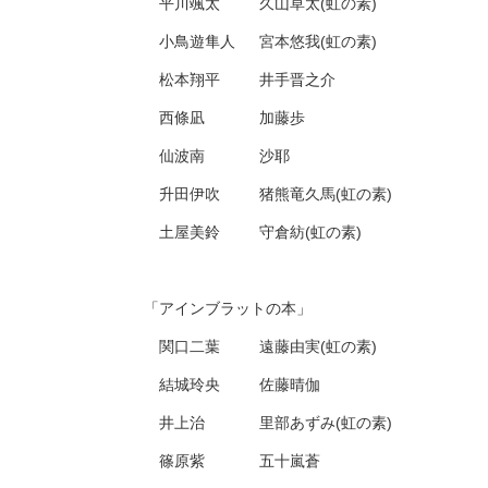
平川颯太 久山草太(虹の素)
小鳥遊隼人 宮本悠我(虹の素)
松本翔平 井手晋之介
​ 西條凪 加藤歩
仙波南 沙耶
升田伊吹 猪熊竜久馬(虹の素)
土屋美鈴 守倉紡(虹の素)
「アインブラットの本」
​ 関口二葉 遠藤由実(虹の素)
結城玲央 佐藤晴伽
井上治 里部あずみ(虹の素)
篠原紫 五十嵐蒼