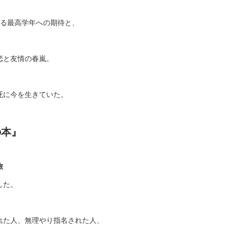
来る最⾼学年への期待と、
恋と友情の春嵐。
死に今を⽣きていた。
の本』
旅
した。
れた⼈、無理やり指名された⼈、