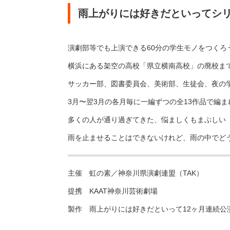
雨上がりには好きだといってシ
演劇部等でも上演できる60分の学⽣モノをつくろう！
横浜にある架空の⾼校「県⽴横南⾼校」の廃校ま
サッカー部、図書委員会、美術部、⽣徒会、夜の
3⽉〜翌3⽉の各⽉毎に⼀編ずつの全13作品で編
多くの⼈が通り過ぎてきた、悩ましくもまぶしい
⾬を⽌ませることはできないけれど、⾬の中でど
主催 虹の素／神奈川県演劇連盟（TAK）
提携 KAAT神奈川芸術劇場
製作 雨上がりには好きだといって12ヶ月連続公