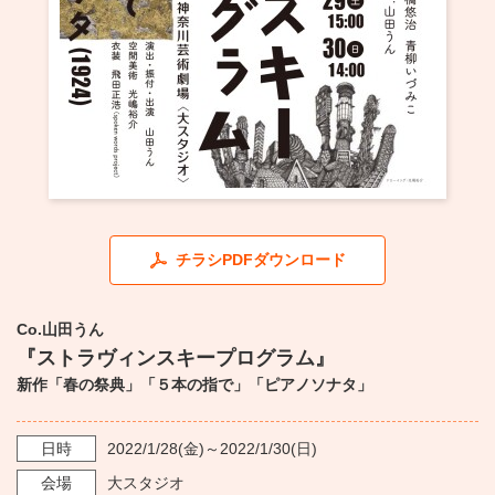
・ フロアマップ
KAATについて
・ レストラン/カフェ
・ 交通案内
・ ミッション
KAAT 神奈川芸術劇場
SNS
・ よくある質問
・ 芸術監督
・ 施設概要
チラシPDFダウンロード
・ フロアマップ
・ レストラン/カフェ
Co.山田うん
『ストラヴィンスキープログラム』
新作「春の祭典」「５本の指で」「ピアノソナタ」
日時
2022/1/28
(金)～
2022/1/30
(日)
会場
大スタジオ