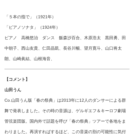
「５本の指で」（1921年）
「ピアノソナタ」（1924年）
ピアノ 高橋悠治 ダンス 飯森沙百合、木原浩太 黒田勇、田
中朝子、西山友貴、仁田晶凱、長谷川暢、望月寛斗、山口将太
朗、山崎眞結、山根海音、
【コメント】
山田うん
Co.山田うん版「春の祭典」は2013年に12人のダンサーによる群
舞で発表しました。その時の音源は、ゲルギエフ＆キーロフ劇場
管弦楽団版。国内外で話題を呼び「春の祭典」ツアーで各地をま
わりました。再演すればするほど、この音楽の別の可能性に気付