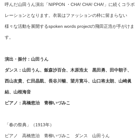
呼んだ山田うん演出「NIPPON ・CHA! CHA! CHA!」に続くコラボ
レーションとなります。衣装はファッションの枠に留まらない
様々な活動を展開するspoken words projectの飛田正浩が手がけま
す。
演出・振付：山田うん
ダンス：山田うん、飯森沙百合、木原浩太 黒田勇、田中朝子、
西山友貴、仁田晶凱、長谷川暢、望月寛斗、山口将太朗、山崎眞
結、山根海音
ピアノ：高橋悠治 青柳いづみこ
「春の祭典」（1913年）
ピアノ 高橋悠治 青柳いづみこ ダンス 山田うん