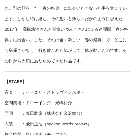
き、別の顔をした「春の祭典」に出会いたくなった事を覚えてい
ます。しかし時は経ち、その想いも薄らいだかのように思えた
2017年、高橋悠治さんと青柳いづみこさんによる連弾版「春の祭
典」に出会いました。それは全く新しい「春の祭典」で、どこに
も窮屈さがなく、解き放たれた気がして、体が動いたのです。そ
の日から大切にあたためてきた作品です。
【STAFF】
音楽 ：イーゴリ・ストラヴィンスキー
空間美術・ドローイング：光嶋裕介
照明 ：藤田雅彦（株式会社金沢舞台）
衣装 ：飛田正浩（spoken words project）
舞台監督：原口佳子（モリブデン）