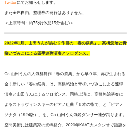
Twitter
にてお知らせします。
また全席自由。整理券の発行はありません。
＜上演時間：約
75分
(
休憩15分含む
)＞
2022年1月、山田うんが挑む２作目の「春の祭典」。高橋悠治と青
柳いづみこによる四手連弾演奏とソロダンス。
Co.山田うんの人気群舞作「春の祭典」から早９年、再び生まれる
全く新しい「春の祭典」は、高橋悠治と青柳いづみこによる連弾
演奏と山田うんによるソロダンス。同時上演に、高橋悠治演奏に
よるストラヴィンスキーのピアノ組曲「５本の指で」と「ピアノ
ソナタ（1924版）」を、Co.山田うん気鋭ダンサー達が踊ります。
空間美術には建築家の光嶋裕介。2020年KAAT大スタジオで話題を