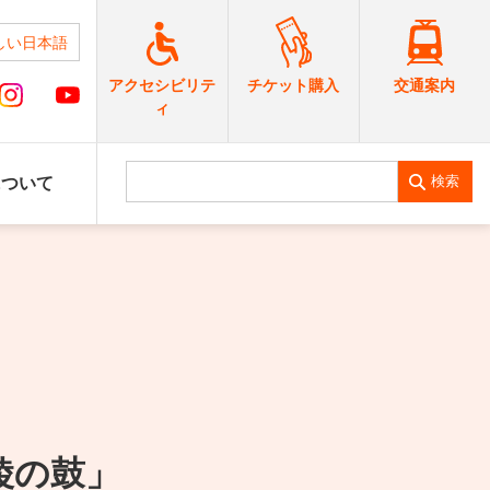
しい日本語
交通案内
アクセシビリテ
チケット購入
ィ
検索
について
e 綾の鼓」