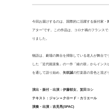
今回お届けするのは、国際的に活躍する振付家・
アター”です。この作品は、コロナ禍のフランスで、20
りました。
物語は、劇場の舞台を掃除している老人が舞台で
した「近代能楽集」の一作「綾の鼓」からインス
を通して語り始め、
矢吹誠
の打楽器の音色と混ざ
演出・振付・出演：伊藤郁女、笈田ヨシ
テキスト：ジャン＝
クロード
・カリエール
演奏・出演
：
吉見亮(SPAC)