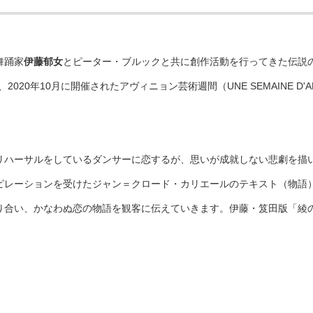
舞踊家
伊藤郁女
とピーター・ブルックと共に創作活動を行ってきた伝説
20年10月に開催されたアヴィニョン芸術週間（UNE SEMAINE D'AR
リハーサルをしているダンサーに恋するが、思いが成就しない悲劇を描
ピレーションを受けたジャン＝クロード・カリエールのテキスト（物語
り合い、かなわぬ恋の物語を観客に伝えていきます。伊藤・笈田版「綾