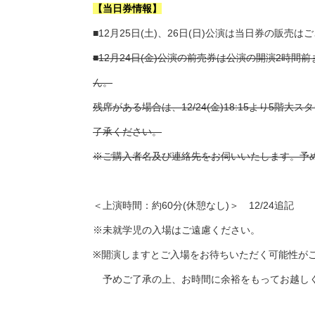
【当日券情報】
■12月25日(土)、26日(日)公演は当日券の販売
■12月24日(金)公演の前売券は公演の開演2
ん。
残席がある場合は、12/24(金)18:15より
了承ください。
※ご購入者名及び連絡先をお伺いいたします。予
＜上演時間：約60分(休憩なし)＞ 12/24追記
※未就学児の入場はご遠慮ください。
※開演しますとご入場をお待ちいただく可能性が
予めご了承の上、お時間に余裕をもってお越し