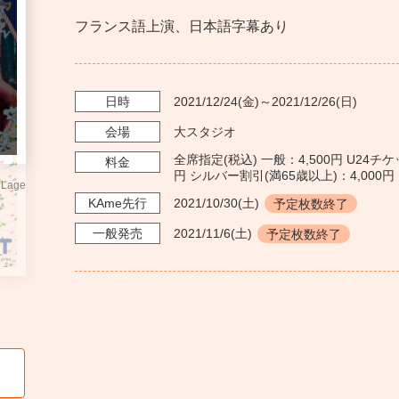
フランス語上演、日本語字幕あり
日時
2021/12/24
(金)～
2021/12/26
(日)
会場
大スタジオ
全席指定(税込) 一般：4,500円 U24チケ
料金
円 シルバー割引(満65歳以上)：4,000円
 Lage
KAme
先行
2021/10/30
(土)
予定枚数終了
一般発売
2021/11/6
(土)
予定枚数終了