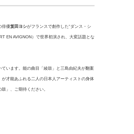
の俳優
笈田ヨシ
がフランスで創作した“ダンス・シ
T EN AVIGNON）で世界初演され、大変話題とな
いています。能の曲目「綾鼓」と三島由紀夫が翻案
）が才能あふれる二人の日本人アーティストの身体
の鼓」、ご期待ください。