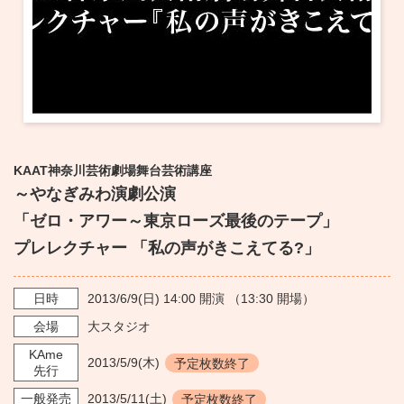
KAAT神奈川芸術劇場舞台芸術講座
～やなぎみわ演劇公演
「ゼロ・アワー～東京ローズ最後のテープ」
プレレクチャー 「私の声がきこえてる?」
日時
2013/6/9
(日)
14:00
開演 （
13:30
開場）
会場
大スタジオ
KAme
2013/5/9
(木)
予定枚数終了
先行
一般発売
2013/5/11
(土)
予定枚数終了