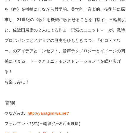
を《声》を機軸にしながら哲学的、美学的、音楽的、技術的に探
求し、21世紀の《歌》を機械に歌わせることを目指す、三輪眞弘
と、佐近田展康の２人による作曲・思索のユニット－ が、戦時
プロパガンダとメディアの歴史をひもときつつ、「ゼロ・アワ
ー」のアイデアとコンセプト、音声テクノロジーとイメージの関
係にせまる、トークとミニデモンストレーション？を繰り広げ
る！
お楽しみに！
[講師]
やなぎみわ
http://yanagimiwa.net/
フォルマント兄弟(三輪眞弘+佐近田展康)