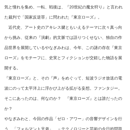
気と憧れを集め、一転、戦後は、『20世紀の魔女狩り』と言われ
た裁判で「国家反逆罪」に問われた『東京ローズ』。
近代史、アート史のアキレス腱ともいえるテーマに次々真っ向
から挑み、従来の『演劇』的文脈では語りつくせない、独自の作
品世界を展開しているやなぎみわは、今年、この謎の存在『東京
ローズ』をモチーフに、史実とフィクションが交錯した物語を展
開する。
『東京ローズ』と、その『声』をめぐって、短波ラジオ放送の電
波にのって太平洋上に浮かび上がる拡がる妄想。ファンタジー。
そこにあったのは、何なのか？ 『東京ローズ』とは誰だったの
か？
やなぎみわと、今回の作品「ゼロ・アワー」の音響デザインを行
う、「フォルマント兄弟」 －テクノロジーと芸術の今日的問題