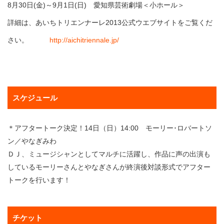
8月30日(金)～9月1日(日) 愛知県芸術劇場＜小ホール＞
詳細は、あいちトリエンナーレ2013公式ウエブサイトをご覧くだ
さい。
http://aichitriennale.jp/
スケジュール
＊アフタートーク決定！14日（日）14:00 モーリー･ロバートソ
ン／やなぎみわ
ＤＪ、ミュージシャンとしてマルチに活躍し、作品に声の出演も
しているモーリーさんとやなぎさんが終演後対談形式でアフター
トークを行います！
チケット