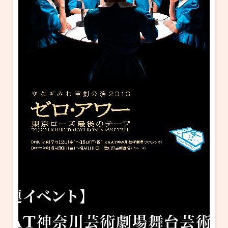
・ フロアマップ
KAATについて
・ レストラン/カフェ
・ 交通案内
・ ミッション
KAAT 神奈川芸術劇場
SNS
・ よくある質問
・ 芸術監督
・ 施設概要
・ フロアマップ
・ レストラン/カフェ