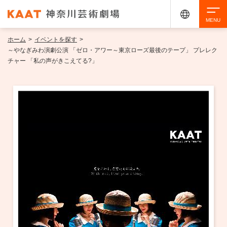
ホーム
>
イベントを探す
>
検索
～やなぎみわ演劇公演 「ゼロ・アワー～東京ローズ最後のテープ」 プレレク
チャー 「私の声がきこえてる?」
アクセシビリティ
チケット購入
交通案内
イベントを探す
・ イベント一覧
ご来場案内
・ イベントカレンダー
・ 館内サービス・アクセシビリティ
施設を借りる