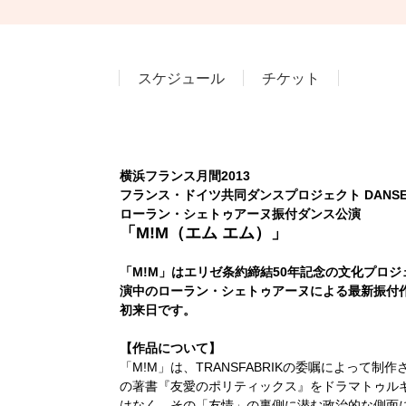
スケジュール
チケット
横浜フランス月間2013
フランス・ドイツ共同ダンスプロジェクト DANSE/
ローラン・シェトゥアーヌ振付ダンス公演
「M!M（エム エム）」
「M!M」はエリゼ条約締結50年記念の文化プロジェ
演中のローラン・シェトゥアーヌによる最新振付
初来日です。
【作品について】
「M!M」は、TRANSFABRIKの委嘱によっ
の著書『友愛のポリティックス』をドラマトゥル
はなく、その「友情」の裏側に潜む政治的な側面