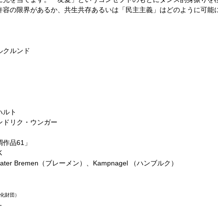
許容の限界があるか、共生共存あるいは「民主主義」はどのように可能
ルクルンド
ハルト
ンドリク・ウンガー
作品61」
K
Theater Bremen（ブレーメン）、Kampnagel （ハンブルク）
文化財団）
ー