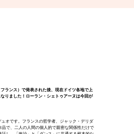
レスト（フランス）で発表された後、現在ドイツ各地で上
になりました！ローラン・シェトゥアーヌは今回が
・デュオです。フランスの哲学者、ジャック・デリダ
作品で、二人の人間の個人的で親密な関係性だけで
検証し、「政治」と「ダンス」に共通する根本的な