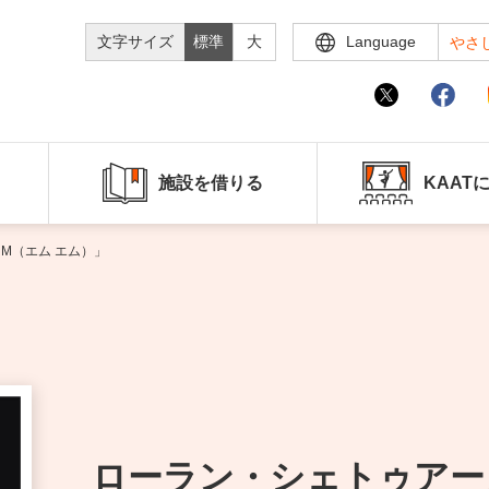
文字サイズ
標準
大
Language
やさ
施設を借りる
KAAT
M（エム エム）」
ローラン・シェトゥアー