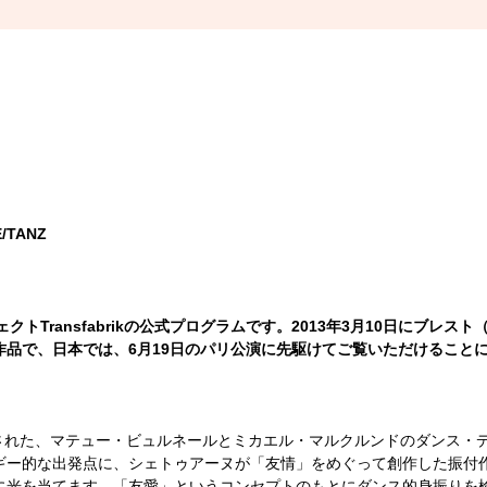
TANZ
クトTransfabrikの公式プログラムです。2013年3月10日にブ
作品で、日本では、6月19日のパリ公演に先駆けてご覧いただけること
て制作された、マテュー・ビュルネールとミカエル・マルクルンドのダンス
ギー的な出発点に、シェトゥアーヌが「友情」をめぐって創作した振付
に光を当てます。「友愛」というコンセプトのもとにダンス的身振りを