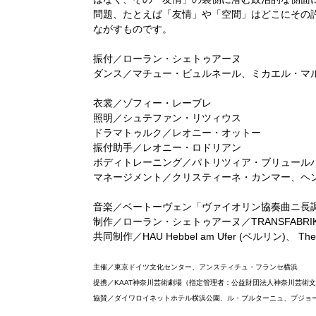
問題、たとえば「友情」や「空間」はどこにその
ながすものです。
振付／ローラン・シェトゥアーヌ
ダンス／マチュー・ビュルネール、ミカエル・マ
衣裳／ゾフィー・レーブレ
照明／シュテファン・リツィウス
ドラマトゥルク／レオニー・オットー
振付助手／レオニー・ロドリアン
ボディトレーニング／パトリツィア・ブリュール
マネージメント／クリスティーネ・カンマー、ヘ
音楽／ベートーヴェン「ヴァイオリン協奏曲ニ長調
制作／ローラン・シェトゥアーヌ／TRANSFABRI
共同制作／HAU Hebbel am Ufer (ベルリン)、 
主催／東京ドイツ文化センター、アンスティチュ・フランセ横浜
提携／KAAT神奈川芸術劇場（指定管理者：公益財団法人神奈川芸術
協賛／ダイワロイネットホテル横浜公園、ル・ブルターニュ、プジョ