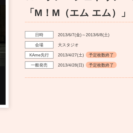
「M！M（エム エム）」
日時
2013/6/7
(金)～
2013/6/8
(土)
会場
大スタジオ
KAme
先行
2013/4/27
(土)
予定枚数終了
一般発売
2013/4/28
(日)
予定枚数終了