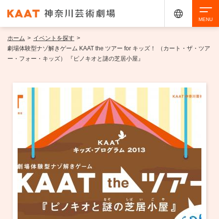
ホーム
>
イベントを探す
>
検索
劇場体験型ナゾ解きゲーム KAAT the ツアー for キッズ！ （カート・ザ・ツア
ー・フォー・キッズ） 『ピノキオと謎の芝居小屋』
アクセシビリティ
チケット購入
交通案内
イベントを探す
・ イベント一覧
ご来場案内
・ イベントカレンダー
・ 館内サービス・アクセシビリティ
施設を借りる