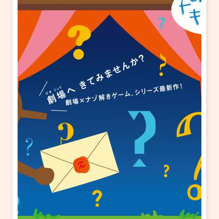
・ フロアマップ
KAATについて
・ レストラン/カフェ
・ 交通案内
・ ミッション
KAAT 神奈川芸術劇場
SNS
・ よくある質問
・ 芸術監督
・ 施設概要
・ フロアマップ
・ レストラン/カフェ