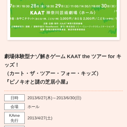
劇場体験型ナゾ解きゲーム KAAT the ツアー for キ
ッズ！
（カート・ザ・ツアー・フォー・キッズ）
『ピノキオと謎の芝居小屋』
日時
2013/6/27
(木)～
2013/6/30
(日)
会場
ホール
KAme
2013/4/27
(土)
先行