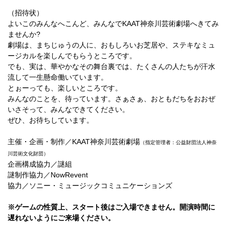
（招待状）
よいこのみんなへこんど、みんなでKAAT神奈川芸術劇場へきてみ
ませんか?
劇場は、まちじゅうの人に、おもしろいお芝居や、ステキなミュ
ージカルを楽しんでもらうところです。
でも、実は、華やかなその舞台裏では、たくさんの人たちが汗水
流して一生懸命働いています。
とぉーっても、楽しいところです。
みんなのことを、待っています。さぁさぁ、おともだちをおおぜ
いさそって、みんなできてください。
ぜひ、お待ちしています。
主催・企画・制作／KAAT神奈川芸術劇場
（指定管理者：公益財団法人神奈
川芸術文化財団）
企画構成協力／謎組
謎制作協力／NowRevent
協力／ソニー・ミュージックコミュニケーションズ
※ゲームの性質上、スタート後はご入場できません。開演時間に
遅れないようにご来場ください。