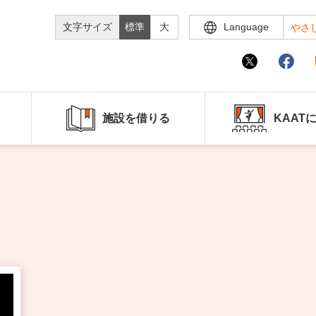
文字サイズ
標準
大
Language
やさ
施設を借りる
KAAT