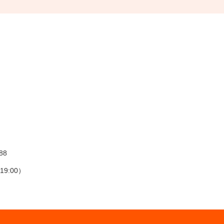
88
00）