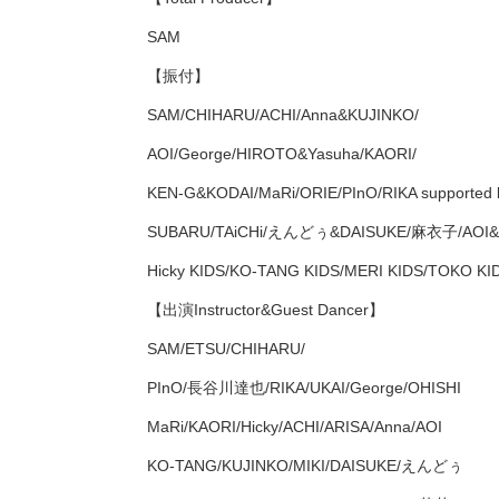
SAM
【振付】
SAM/CHIHARU/ACHI/Anna&KUJINKO/
AOI/George/HIROTO&Yasuha/KAORI/
KEN-G&KODAI/MaRi/ORIE/PInO/RIKA supported 
SUBARU/TAiCHi/えんどぅ&DAISUKE/麻衣子/AOI&ik
Hicky KIDS/KO-TANG KIDS/MERI KIDS/TOKO KI
【出演Instructor&Guest Dancer】
SAM/ETSU/CHIHARU/
PInO/長谷川達也/RIKA/UKAI/George/OHISHI
MaRi/KAORI/Hicky/ACHI/ARISA/Anna/AOI
KO-TANG/KUJINKO/MIKI/DAISUKE/えんどぅ