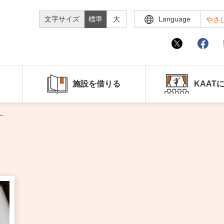
文字サイズ
標準
大
Language
やさ
施設を借りる
KAAT
e～