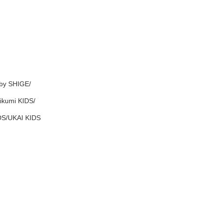
by SHIGE/
umi KIDS/
DS/UKAI KIDS