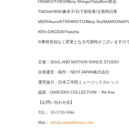
HISAKO/TOKO/Bboy Shingo/YukaBoo/菜花
TAiCHi/ORIE/麻衣子/日下部有香/玉熊明日香
MERI/ikumi/KTR/HIROTO/Bboy Rui/MAKKO/MAY
KEN-G/KODAI/Yasuha
※事前告知なく変更となる可能性がございますの
主催：SOUL AND MOTION DANCE STUDIO
企画運営・制作：NEXTJAPAN株式会社
運営協力：日本工学院ミュージックカレッジ
協賛：DANCERS COLLECTION ・Re:fine
【お問い合わせ先】
TEL： 03-5719-5944
Mail：
info@soulandmotion.com