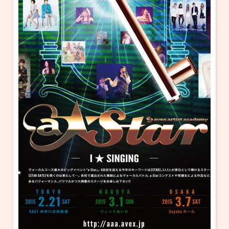
・ フロアマップ
KAATについて
・ レストラン/カフェ
・ 交通案内
・ ミッション
KAAT 神奈川芸術劇場
SNS
・ よくある質問
・ 芸術監督
・ 施設概要
・ フロアマップ
・ レストラン/カフェ