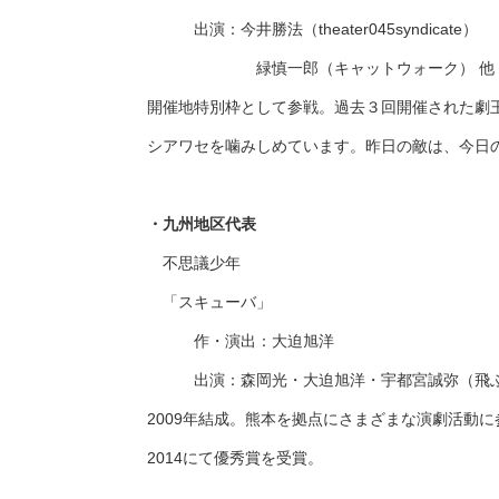
出演：今井勝法（theater045syndicate）
緑慎一郎（キャットウォーク） 他
開催地特別枠として参戦。過去３回開催された劇
シアワセを噛みしめています。昨日の敵は、今日
・九州地区代表
不思議少年
「スキューバ」
作・演出：大迫旭洋
出演：森岡光・大迫旭洋・宇都宮誠弥（飛
2009年結成。熊本を拠点にさまざまな演劇活動
2014にて優秀賞を受賞。