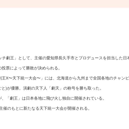
マッチ劇王」として、主催の愛知県長久手市と
プロデュースを担当した日本
の投票によって勝敗が決められる。
劇王X〜天下統一大会〜」には、北海道から九州まで全国各地のチャン
ごと)が優勝。演劇の天下人「劇天」の称号を勝ち取った。
が、「劇王」は日本各地に飛び火し独自に開催されている。
川県主催のもとに新たなる天下統一大会が開催される。