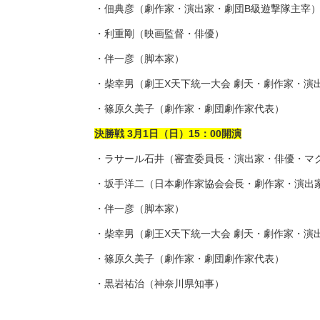
・佃典彦（劇作家・演出家・劇団B級遊撃隊主宰
・利重剛（映画監督・俳優）
・伴一彦（脚本家）
・柴幸男（劇王X天下統一大会 劇天・劇作家・演
・篠原久美子（劇作家・劇団劇作家代表）
決勝戦 3月1日（日）15：00開演
・ラサール石井（審査委員長・演出家・俳優・マ
・坂手洋二（日本劇作家協会会長・劇作家・演出
・伴一彦（脚本家）
・柴幸男（劇王X天下統一大会 劇天・劇作家・演
・篠原久美子（劇作家・劇団劇作家代表）
・黒岩祐治（神奈川県知事）