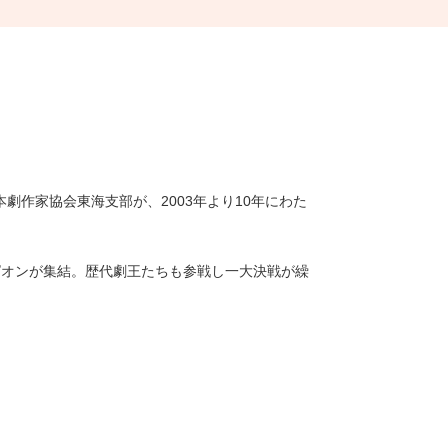
劇作家協会東海支部が、2003年より10年にわた
ピオンが集結。歴代劇王たちも参戦し
一大決戦が繰