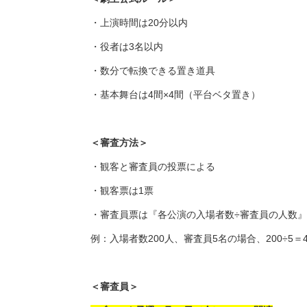
・上演時間は20分以内
・役者は3名以内
・数分で転換できる置き道具
・基本舞台は4間×4間（平台ベタ置き）
＜審査方法＞
・観客と審査員の投票による
・観客票は1票
・審査員票は『各公演の入場者数÷審査員の人数』
例：入場者数200人、審査員5名の場合、200÷5
＜審査員＞