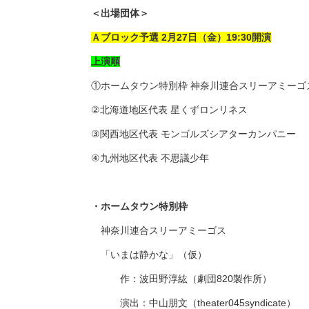
＜出場団体＞
Ａブロック予選 2月27日（金）19:30開演
上演順
①ホームタウン特別枠 神奈川連合スリーアミーゴ
②北海道地区代表 星くずロンリネス
③関西地区代表 モンゴルズシアターカンパニー
④九州地区代表 不思議少年
・ホームタウン特別枠
神奈川連合スリーアミーゴス
「いまは静かな」（仮）
作：波田野淳紘（劇団820製作所）
演出：中山朋文（theater045syndicate）