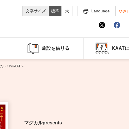
文字サイズ
標準
大
Language
やさ
施設を借りる
KAAT
ル！inKAAT〜
マグカルpresents