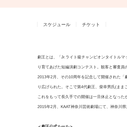
スケジュール
チケット
劇王とは、「Jr.ライト級チャンピオンタイトル
り育てあげた短編演劇コンテスト。
観客と審査員
2013年2月、その10周年を記念して開催された
「
り広げられた。そこで第4代劇王、柴幸男氏(まま
これをもって長久手での開催は一旦休止となった
2015年2月、KAAT神奈川芸術劇場にて、神奈
＜劇王公式ルール＞