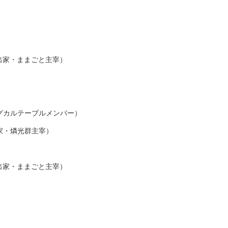
）
出家・ままごと主宰）
グカルテーブルメンバー）
家・燐光群主宰）
出家・ままごと主宰）