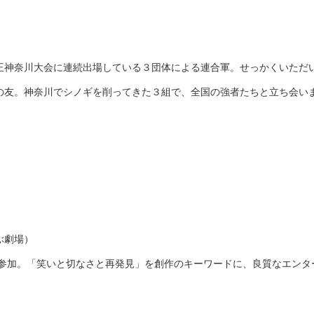
王神奈川大会に連続出場している３団体による連合軍。せっかくいただ
の友。神奈川でシノギを削ってきた３組で、全国の強者たちと立ち会い
ぶ劇場）
に参加。「笑いと切なさと再発見」を創作のキーワードに、良質なエン