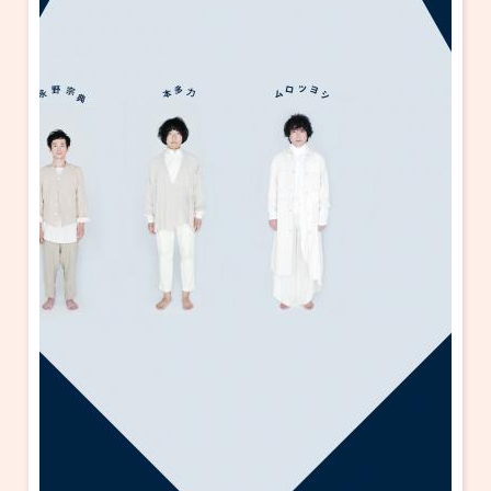
・ フロアマップ
KAATについて
・ レストラン/カフェ
・ 交通案内
・ ミッション
KAAT 神奈川芸術劇場
SNS
・ よくある質問
・ 芸術監督
・ 施設概要
・ フロアマップ
・ レストラン/カフェ