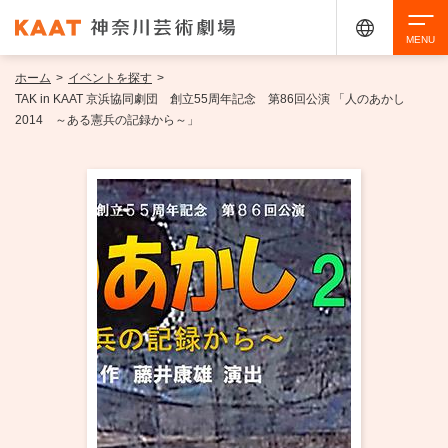
ホーム
>
イベントを探す
>
検索
TAK in KAAT 京浜協同劇団 創立55周年記念 第86回公演 「人のあかし
2014 ～ある憲兵の記録から～」
アクセシビリティ
チケット購入
交通案内
イベントを探す
・ イベント一覧
ご来場案内
・ イベントカレンダー
・ 館内サービス・アクセシビリティ
施設を借りる