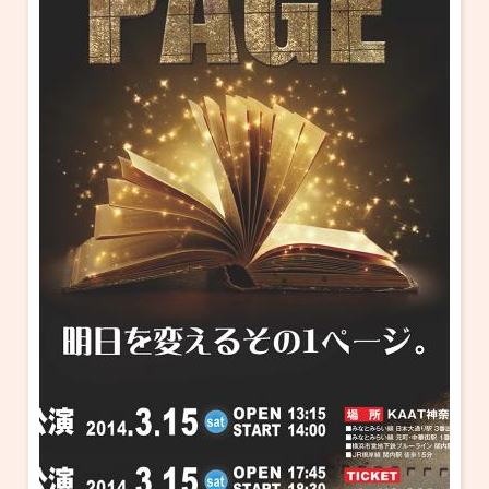
・ フロアマップ
KAATについて
・ レストラン/カフェ
・ 交通案内
・ ミッション
KAAT 神奈川芸術劇場
SNS
・ よくある質問
・ 芸術監督
・ 施設概要
・ フロアマップ
・ レストラン/カフェ