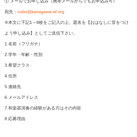
① メールでお申し込み（携帯メールからでもお申込み可）
宛先：
oubo@kanagawa-af.org
※本文に下記1～8枚をご記入の上、題名を【おはなしに音をつけ
よう申し込み】としてご送信下さい。
1.名前（フリガナ）
2.学年・年齢・性別
3.希望クラス
4.住所
5.連絡先
6.メールアドレス
7.和楽器演奏の経験がある方はその内容
8.応募理由