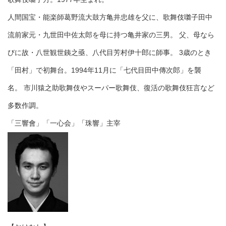
人間国宝・能楽師葛野流大鼓方亀井忠雄を父に、歌舞伎囃子田中
流前家元・九世田中佐太郎を母に持つ亀井家の三男。 父、母なら
びに故・八世観世銕之亟、八代目芳村伊十郎に師事。 3歳のとき
「田村」で初舞台。1994年11月に「七代目田中傳次郎」を襲
名。 市川猿之助歌舞伎やスーパー歌舞伎、復活の歌舞伎狂言など
多数作調。
「三響會」「一心会」「珠響」主宰