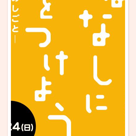
・ フロアマップ
KAATについて
・ レストラン/カフェ
・ 交通案内
・ ミッション
KAAT 神奈川芸術劇場
SNS
・ よくある質問
・ 芸術監督
・ 施設概要
・ フロアマップ
・ レストラン/カフェ