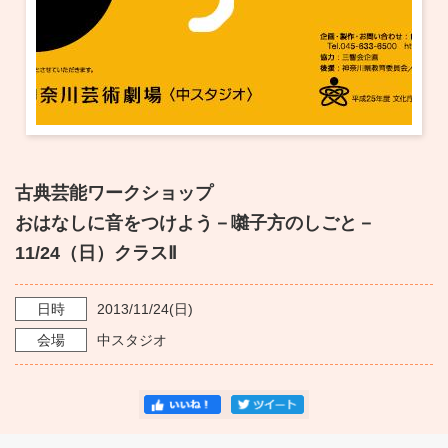
古典芸能ワークショップ
おはなしに音をつけよう－囃子方のしごと－
11/24（日）クラスⅡ
日時
2013/11/24
(日)
会場
中スタジオ