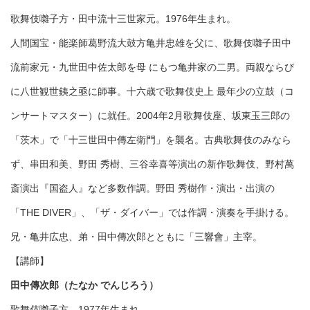
歌舞伎囃子方・田中流十三世家元。1976年生まれ。
人間国宝・能楽師葛野流大鼓方亀井忠雄を父に、歌舞伎囃子田中
流前家元・九世田中佐太郎を母 にもつ亀井家の二男。両親ならび
に八世観世銕之亟に師事。十六歳で歌舞伎史上 最年少の立鼓（コ
ンサートマスター）に就任。2004年2月歌舞伎座、坂東玉三郎の
「茨木」で「十三世田中傳左衛門」を襲名。古典歌舞伎のみなら
ず、串田和美、野田 秀樹、三谷幸喜等演出の新作歌舞伎、野村萬
斎演出『国盗人』など多数作調。野田 秀樹作・演出・出演の
「THE DIVER」、「ザ・ダイバー」では作調・演奏を手掛ける。
兄・亀井広忠、弟・田中傳次郎とともに「三響會」主宰。
【講師】
田中傳次郎（たなか でんじろう）
歌舞伎囃子方。1977年生まれ。