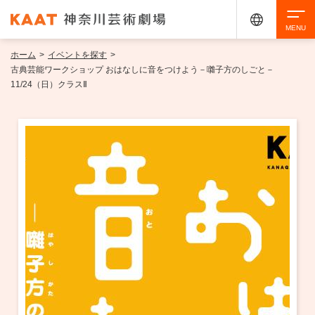
ホーム
>
イベントを探す
>
検索
古典芸能ワークショップ おはなしに音をつけよう－囃子方のしごと－
11/24（日）クラスⅡ
アクセシビリティ
チケット購入
交通案内
イベントを探す
・ イベント一覧
ご来場案内
・ イベントカレンダー
・ 館内サービス・アクセシビリティ
施設を借りる