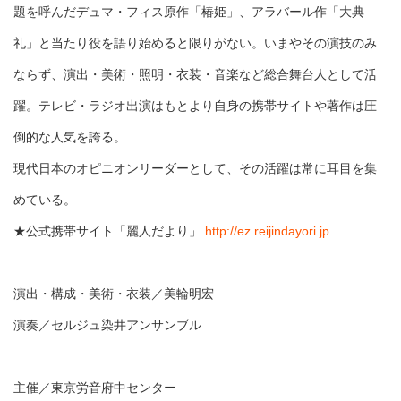
題を呼んだデュマ・フィス原作「椿姫」、アラバール作「大典
礼」と当たり役を語り始めると限りがない。いまやその演技のみ
ならず、演出・美術・照明・衣装・音楽など総合舞台人として活
躍。テレビ・ラジオ出演はもとより自身の携帯サイトや著作は圧
倒的な人気を誇る。
現代日本のオピニオンリーダーとして、その活躍は常に耳目を集
めている。
★公式携帯サイト「麗人だより」
http://ez.reijindayori.jp
演出・構成・美術・衣装／美輪明宏
演奏／セルジュ染井アンサンブル
主催／東京労音府中センター