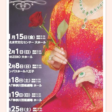
・ フロアマップ
KAATについて
・ レストラン/カフェ
・ 交通案内
・ ミッション
KAAT 神奈川芸術劇場
SNS
・ よくある質問
・ 芸術監督
・ 施設概要
・ フロアマップ
・ レストラン/カフェ