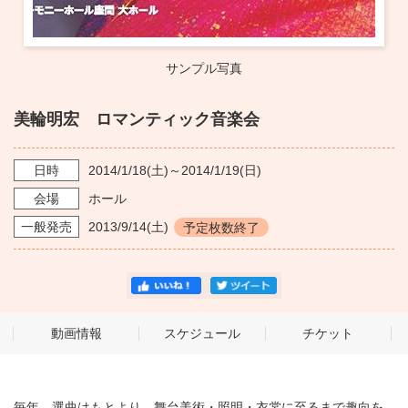
サンプル写真
美輪明宏 ロマンティック音楽会
日時
2014/1/18
(土)～
2014/1/19
(日)
会場
ホール
一般発売
2013/9/14
(土)
予定枚数終了
動画情報
スケジュール
チケット
毎年、選曲はもとより、舞台美術・照明・衣裳に至るまで趣向を