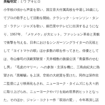
美輪明宏
：ミワ アキヒロ
小学校の頃から声楽を習い、国立音大付属高校を中退し16歳にし
てプロの歌手として活動を開始。クラシック・シャンソン・タン
ゴ・ラテン・ジャズを歌い、銀巴里やテレビに出演するようにな
り、1957年、『メケメケ』が大ヒット。ファッション革命と美貌
で衝撃を与える。日本におけるシンガーソングライターの元祖と
して『ヨイトマケの唄』ほか多数の唄を作ってきた。俳優として
は、寺山修司の演劇実験室・天井棧敷の旗揚公演『青森県のせむ
し男』『毛皮のマリー』 への参加・主演を機に、三島由紀夫に熱
望され『黒蜥蜴』を上演、空前の大絶賛を受けた。同作は深作欣
二監督により映画化もされ、ニューヨーク・タイムズにも大々的
に取り上げられ、ニューヨークやパリを始め世界的ヒットとなっ
た。そのほか、ジャン・コクトー作「双頭の鷲」、今年再演し話