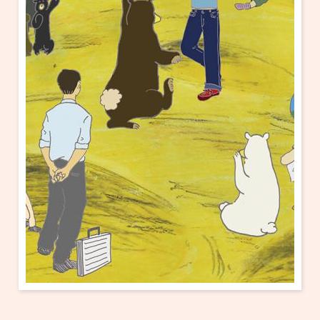
・ フロアマップ
KAATについて
・ レストラン/カフェ
・ 交通案内
・ ミッション
KAAT 神奈川芸術劇場
SNS
・ よくある質問
・ 芸術監督
・ 施設概要
・ フロアマップ
・ レストラン/カフェ