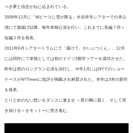
べき夢と信念がねじ込まれている。
2008年12月に「Wピースに雪が降る」＠吉祥寺シアターでの本公
演にて旗揚げ以降、毎年単独公演を行い、これまでに長編７作＋
短編２作を発表。
2011年6月シアタートラムにて「届けて、かいぶつくん」、12月
には同作にて単独としては初のドイツ3都市ツアーを成功させた。
昨年は初のロングラン公演を決行し、今年1月にはNYでのショー
ケースがNYTimesに批評が掲載され称賛された。本年は3本の新作
を発表。
とりとめのない想いをダンスに滲ませ ＜君の胸に届く、そして突
き抜ける＞をモットーに突き進む。