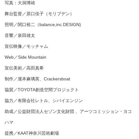
写真：大洞博靖
舞台監督／原口佳子（モリブデン）
照明／関口裕二（balance,inc.DESIGN)
音響／泉田雄太
宣伝映像／モッチャム
Web／Side Mountain
宣伝美術／高田真希
制作／瀧本麻璃英、Crackersboat
協賛／TOYOTA創造空間プロジェクト
協力／有限会社レトル、シバイエンジン
助成／公益財団法人セゾン文化財団 、アーツコミッション・ヨコ
ハマ
提携／KAAT神奈川芸術劇場