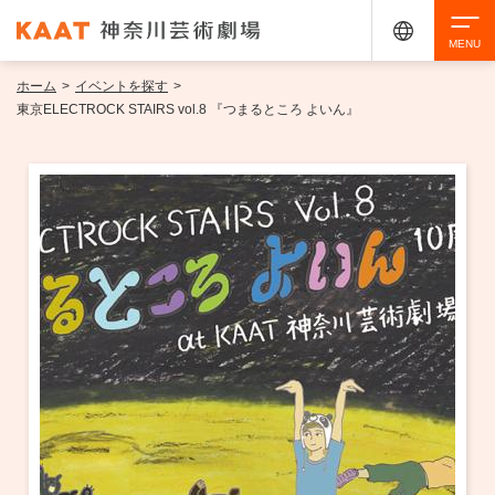
ホーム
>
イベントを探す
>
検索
東京ELECTROCK STAIRS vol.8 『つまるところ よいん』
アクセシビリティ
チケット購入
交通案内
イベントを探す
・ イベント一覧
ご来場案内
・ イベントカレンダー
・ 館内サービス・アクセシビリティ
施設を借りる