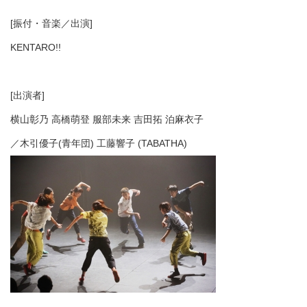
[振付・音楽／出演]
KENTARO!!
[出演者]
横山彰乃 高橋萌登 服部未来 吉田拓 泊麻衣子
／木引優子(青年団) 工藤響子 (TABATHA)