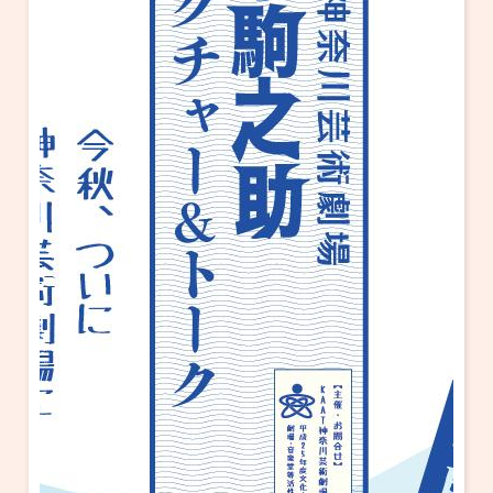
・ フロアマップ
KAATについて
・ レストラン/カフェ
・ 交通案内
・ ミッション
KAAT 神奈川芸術劇場
SNS
・ よくある質問
・ 芸術監督
・ 施設概要
・ フロアマップ
・ レストラン/カフェ