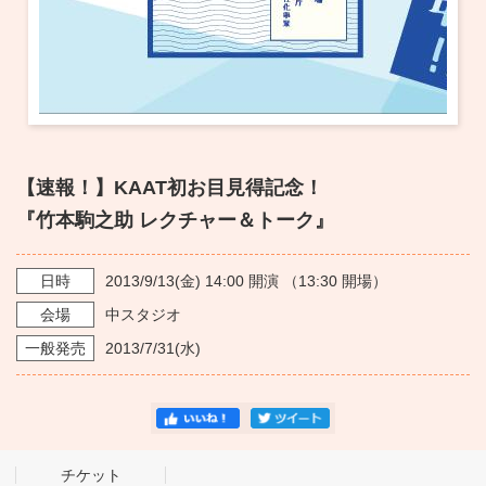
【速報！】KAAT初お目見得記念！
『竹本駒之助 レクチャー＆トーク』
日時
2013/9/13
(金)
14:00
開演 （
13:30
開場）
会場
中スタジオ
一般発売
2013/7/31
(水)
チケット