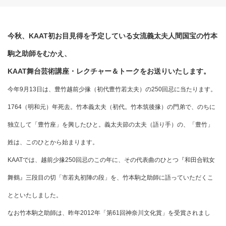
今秋、KAAT初お目見得を予定している女流義太夫人間国宝の竹本
駒之助師をむかえ、
KAAT舞台芸術講座・レクチャー＆トークをお送りいたします。
今年
9
月
13
日は、豊竹越前少掾（初代豊竹若太夫）の
250
回忌に当たります。
1764
（明和元）年死去。竹本義太夫（初代。竹本筑後掾）の門弟で、のちに
独立して「豊竹座」を興したひと。義太夫節の太夫（語り手）の、「豊竹」
姓は、このひとから始まります。
KAAT
では、越前少掾
250
回忌のこの年に、その代表曲のひとつ『和田合戦女
舞鶴』三段目の切「市若丸初陣の段」を、竹本駒之助師に語っていただくこ
とといたしました。
なお竹本駒之助師は、昨年
2012
年「第
61
回神奈川文化賞」を受賞されまし