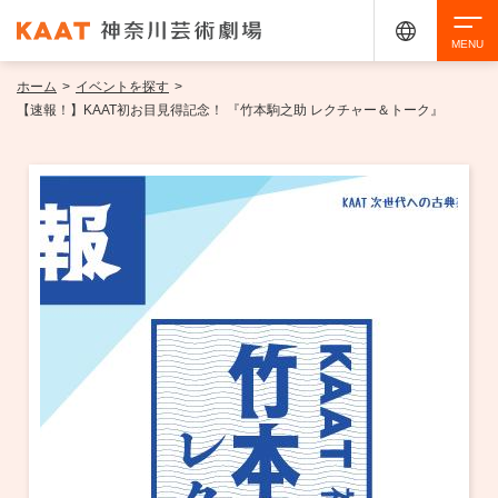
ホーム
>
イベントを探す
>
検索
【速報！】KAAT初お目見得記念！ 『竹本駒之助 レクチャー＆トーク』
アクセシビリティ
チケット購入
交通案内
イベントを探す
・ イベント一覧
ご来場案内
・ イベントカレンダー
・ 館内サービス・アクセシビリティ
施設を借りる