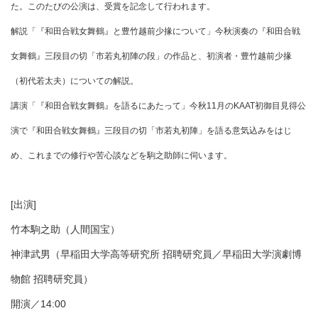
た。このたびの公演は、受賞を記念して行われます。
解説「『和田合戦女舞鶴』と豊竹越前少掾について」
今秋演奏の『和田合戦
女舞鶴』三段目の切「市若丸初陣の段」の作品と、初演者・豊竹越前少掾
（初代若太夫）についての解説。
講演「『和田合戦女舞鶴』を語るにあたって」
今秋
11
月の
KAAT
初御目見得公
演で『和田合戦女舞鶴』三段目の切「市若丸初陣」を語る意気込みをはじ
め、これまでの修行や苦心談などを駒之助師に伺います。
[出演]
竹本駒之助（人間国宝）
神津武男（早稲田大学高等研究所 招聘研究員／早稲田大学演劇博
物館 招聘研究員）
開演／14:00