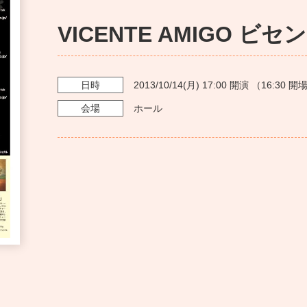
VICENTE AMIGO 
日時
2013/10/14
(月)
17:00
開演 （
16:30
開場
会場
ホール