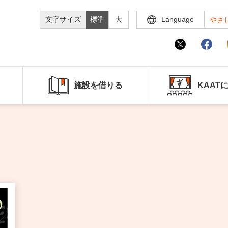
文字サイズ
標準
大
Language
やさ
施設を借りる
KAAT