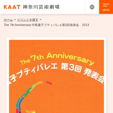
ホーム
>
イベントを探す
>
検索
The 7th Anniversary 中島素子プティバレエ第3回発表会 2013
アクセシビリティ
チケット購入
交通案内
イベントを探す
・ イベント一覧
ご来場案内
・ イベントカレンダー
・ 館内サービス・アクセシビリティ
施設を借りる