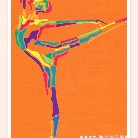
・ フロアマップ
KAATについて
・ レストラン/カフェ
・ 交通案内
・ ミッション
KAAT 神奈川芸術劇場
SNS
・ よくある質問
・ 芸術監督
・ 施設概要
・ フロアマップ
・ レストラン/カフェ