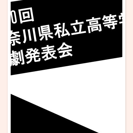
・ フロアマップ
KAATについて
・ レストラン/カフェ
・ 交通案内
・ ミッション
KAAT 神奈川芸術劇場
SNS
・ よくある質問
・ 芸術監督
・ 施設概要
・ フロアマップ
・ レストラン/カフェ