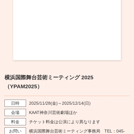
・ フロアマップ
KAATについて
・ レストラン/カフェ
・ 交通案内
・ ミッション
KAAT 神奈川芸術劇場
SNS
・ よくある質問
・ 芸術監督
・ 施設概要
・ フロアマップ
横浜国際舞台芸術ミーティング 2025
・ レストラン/カフェ
（YPAM2025）
日時
2025/11/28
(金)～
2025/12/14
(日)
会場
KAAT神奈川芸術劇場ほか
料金
チケット料金は公演により異なります
お問い
横浜国際舞台芸術ミーティング事務局 TEL：045-