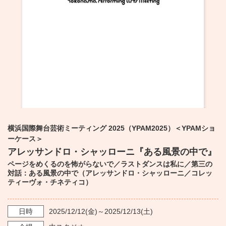
・ フロアマップ
KAATについて
・ レストラン/カフェ
・ 交通案内
・ ミッション
KAAT 神奈川芸術劇場
SNS
・ よくある質問
・ 芸術監督
・ 施設概要
・ フロアマップ
横浜国際舞台芸術ミーティング 2025（YPAM2025）＜YPAMショ
ーケース＞
・ レストラン/カフェ
アレッサンドロ・シャッローニ『ある風景の中で』
ページをめくるのを怖がらないで／ラストダンスは私に／第三の
対話：ある風景の中で（アレッサンドロ・シャッローニ／コレッ
ティーヴォ・チネティコ）
日時
2025/12/12
(金)～
2025/12/13
(土)