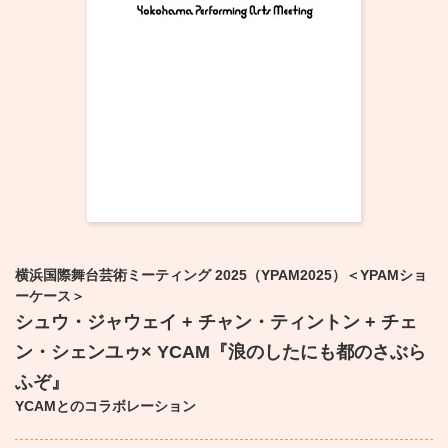
・ フロアマップ
KAATについて
・ レストラン/カフェ
・ 交通案内
・ ミッション
KAAT 神奈川芸術劇場
SNS
・ よくある質問
・ 芸術監督
・ 施設概要
・ フロアマップ
横浜国際舞台芸術ミーティング 2025（YPAM2025）＜YPAMショ
・ レストラン/カフェ
ーケース＞
シュウ・ジャウェイ + チャン・ティントン + チェ
ン・シェンユゥ× YCAM『浪のしたにも都のさぶら
ふぞ』
YCAMとのコラボレーション