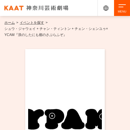
ホーム
>
イベントを探す
>
検索
シュウ・ジャウェイ + チャン・ティントン + チェン・シェンユゥ×
YCAM『浪のしたにも都のさぶらふぞ』
アクセシビリティ
チケット購入
交通案内
イベントを探す
・ イベント一覧
ご来場案内
・ イベントカレンダー
・ 館内サービス・アクセシビリティ
施設を借りる