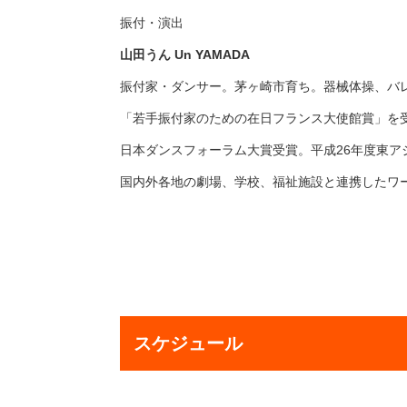
振付・演出
山田うん Un YAMADA
振付家・ダンサー。茅ヶ崎市育ち。器械体操、バレ
「若手振付家のための在日フランス大使館賞」を受賞
日本ダンスフォーラム大賞受賞。平成26年度東
国内外各地の劇場、学校、福祉施設と連携したワ
スケジュール