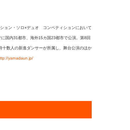
クション・ソロ×デュオ コンペティションにおいて
に国内31都市、海外15カ国23都市で公演。第8回
時十数人の新進ダンサーが所属し、舞台公演のほか
ttp://yamadaun.jp/