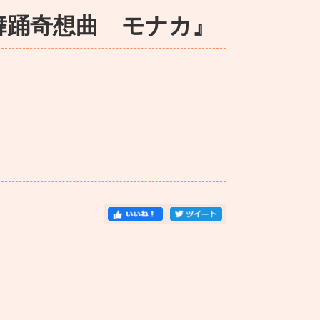
舞踊奇想曲 モナカ』