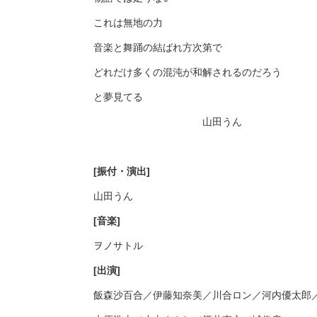
これは無地の力
音楽と舞踊の結ばれ方次第で
どれだけ多くの混沌が和解されるのだろう
と夢見てる
山田うん
[振付・演出]
山田うん
[音楽]
ヲノサトル
[出演]
飯森沙百合／伊藤知奈美／川合ロン／河内優太郎