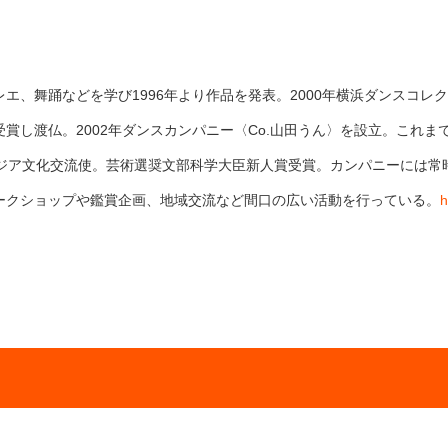
エ、舞踊などを学び1996年より作品を発表。2000年横浜ダンスコレ
し渡仏。2002年ダンスカンパニー〈Co.山田うん〉を設立。これまで
アジア文化交流使。芸術選奨文部科学大臣新人賞受賞。カンパニーには常
ークショップや鑑賞企画、地域交流など間口の広い活動を行っている。
h