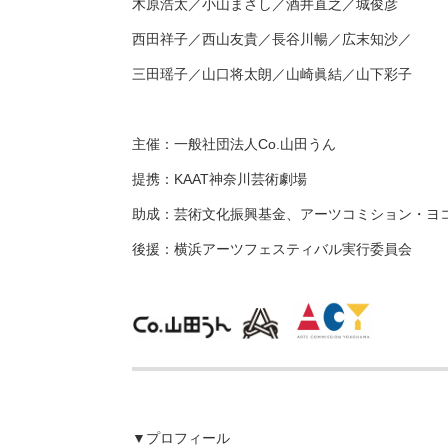
木原浩太／小山まさし／酒井直之／城俊彦
西田祥子／西山友貴／長谷川暢／広末知沙／
三田瑶子／山口将太朗／山崎眞結／山下彩子
主催：一
般社団法人Co.山田うん
提携：
KAAT神奈川芸術劇場
助成：
芸術文化振興基金、アーツコミション・ヨ
後援：
横浜アーツフェスティバル実行委員会
▼プロフィール