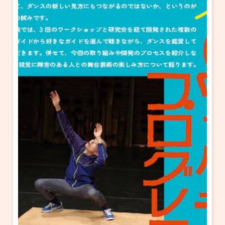
・ フロアマップ
KAATについて
・ レストラン/カフェ
・ 交通案内
・ ミッション
KAAT 神奈川芸術劇場
SNS
・ よくある質問
・ 芸術監督
・ 施設概要
・ フロアマップ
・ レストラン/カフェ