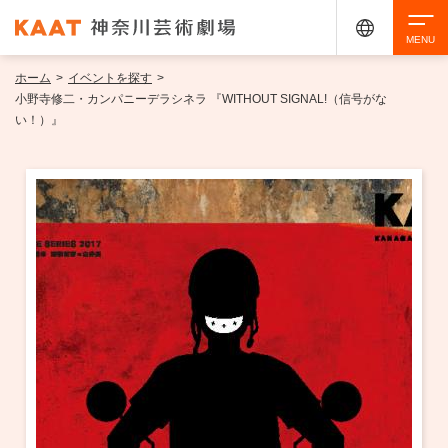
ホーム
>
イベントを探す
>
検索
小野寺修二・カンパニーデラシネラ 『WITHOUT SIGNAL!（信号がな
い！）』
アクセシビリティ
チケット購入
交通案内
イベントを探す
・ イベント一覧
ご来場案内
・ イベントカレンダー
・ 館内サービス・アクセシビリティ
施設を借りる