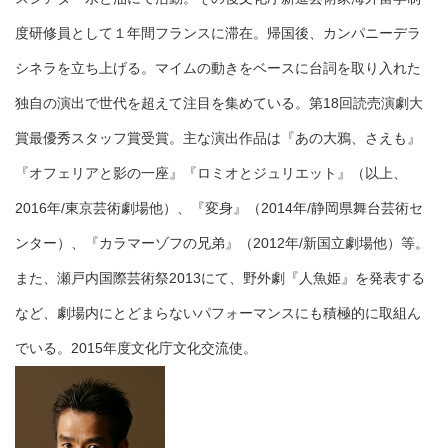
度研修員として１年間フランスに滞在。帰国後、カンパニーデラ
シネラを立ち上げる。マイムの動きをベースに台詞を取り入れた
独自の演出で世代を超えて注目を集めている。第18回読売演劇大
賞最優秀スタッフ賞受賞。主な演出作品は『あの大鴉、さえも』
『オフェリアと影の一座』『ロミオとジュリエット』（以上、
2016年/東京芸術劇場他）、『変身』（2014年/静岡県舞台芸術セ
ンター）、『カラマーゾフの兄弟』（2012年/新国立劇場他）等。
また、瀬戸内国際芸術祭2013にて、野外劇『人魚姫』を発表する
など、劇場内にとどまらないパフォーマンスにも積極的に取組ん
でいる。2015年度文化庁文化交流使。