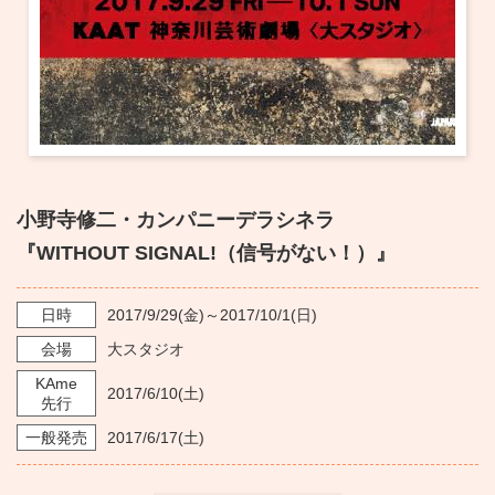
小野寺修二・カンパニーデラシネラ
『WITHOUT SIGNAL!（信号がない！）』
日時
2017/9/29
(金)～
2017/10/1
(日)
会場
大スタジオ
KAme
2017/6/10
(土)
先行
一般発売
2017/6/17
(土)