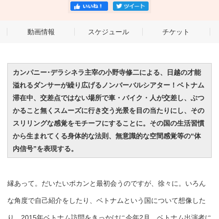
動画情報
スケジュール
チケット
カンパニー･デラシネラ主宰の小野寺修二による、日越の才能
溢れるダンサーが繰り広げるノンバーバルシアター！ベトナム
滞在中、交差点ではない場所で車・バイク・人が交差し、ぶつ
かること無くスムーズに行き交う光景を目の当たりにし、その
スリリングな感覚をモチーフにすることに。その国の生活習慣
から生まれてくる身体的な法則、無意識的な空間感覚等の“体
内信号”を表現する。
縁あって。だいたいポカンと最初会うのですが、徐々に。いろん
な角度で自己紹介をしたり、ベトナムという国について想像した
り。2015年ベトナム訪問をきっかけに今年2月、ベトナム出演者に