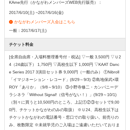
KAme先行（かながわメンバーズWEB先行販売）：
2017/6/10
(土) ~
2017/6/16
(金)
かながわメンバーズ入会はこちら
一般：
2017/6/17
(土)
チケット料金
[全席自由席・入場料整理番号付・税込] ▽一般 3,500円 ▽Ｕ2
4（24歳以下） 1,750円 ▽高校生以下 1,000円 ▽KAAT Danc
e Series 2017 3演目セット券 9,000円（一般のみ） ①Nibroll
「イマジネーション・レコード」(8/29～9/3) ②島地保武×環
ROY「ありか」（9/8～9/10） ③小野寺修二・カンパニーデ
ラシネラ「Without Signal!（信号がない！）」(9/29～10/1)
（別々に買うと10,500円のところ、上記①②③セットで9,00
0円、チケットかながわのみの取扱） ※Ｕ24、高校生以下は
チケットかながわの電話番号・窓口での取り扱い。前売りの
み、枚数限定 ※未就学児のご入場はご遠慮いただいておりま