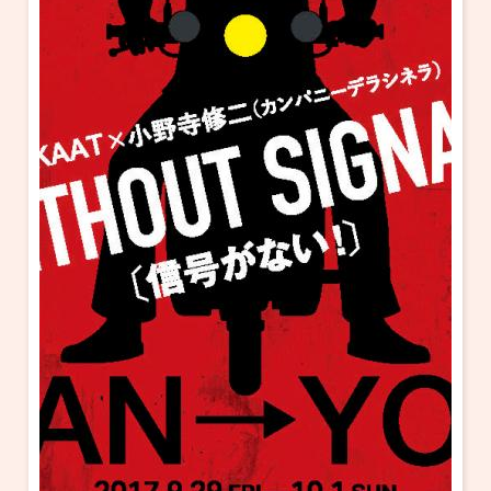
・ フロアマップ
KAATについて
・ レストラン/カフェ
・ 交通案内
・ ミッション
KAAT 神奈川芸術劇場
SNS
・ よくある質問
・ 芸術監督
・ 施設概要
・ フロアマップ
・ レストラン/カフェ