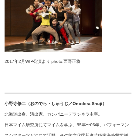
2017年2月WIP公演より photo:西野正将
小野寺修二（おのでら・しゅうじ／Onodera Shuji）
北海道出身。演出家。カンパニーデラシネラ主宰。
日本マイム研究所にてマイムを学ぶ。95年〜06年、パフォーマン
スシアター水と油にて活動。その後文化庁新進芸術家海外留学制