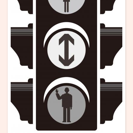
・ フロアマップ
KAATについて
・ レストラン/カフェ
・ 交通案内
・ ミッション
KAAT 神奈川芸術劇場
SNS
・ よくある質問
・ 芸術監督
・ 施設概要
・ フロアマップ
・ レストラン/カフェ