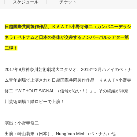
スケジュール
チケット
日越国際共同製作作品、ＫＡＡＴ×小野寺修二（カンパニーデラシ
ネラ）ベトナムと日本の身体が交差するノンバーバルシアター第
二弾！
2017年9月神奈川芸術劇場大スタジオ、2018年3月ハノイのベトナ
ム青年劇場で上演された日越国際共同製作作品 ＫＡＡＴ×小野寺
修二『WITHOUT SIGNAL!（信号がない！）』。その続編が神奈
川芸術劇場１階ロビーで上演！
演出：小野寺修二
出演：崎山莉奈（日本）、Nung Van Minh（ベトナム）他