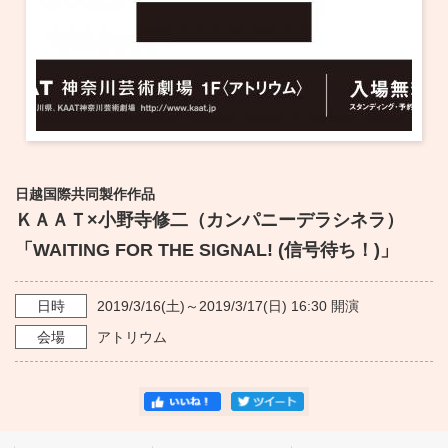
日越国際共同製作作品
ＫＡＡＴ×小野寺修二（カンパニーデラシネラ）
「WAITING FOR THE SIGNAL! (信号待ち！)」
日時
2019/3/16
(土)～
2019/3/17
(日)
16:30
開演
会場
アトリウム