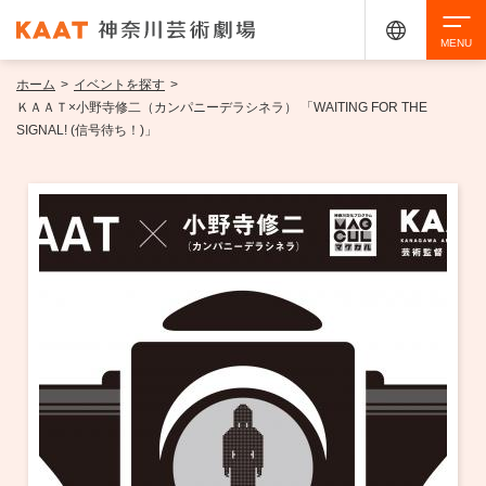
ホーム
>
イベントを探す
>
検索
ＫＡＡＴ×小野寺修二（カンパニーデラシネラ） 「WAITING FOR THE
SIGNAL! (信号待ち！)」
アクセシビリティ
チケット購入
交通案内
イベントを探す
・ イベント一覧
ご来場案内
・ イベントカレンダー
・ 館内サービス・アクセシビリティ
施設を借りる