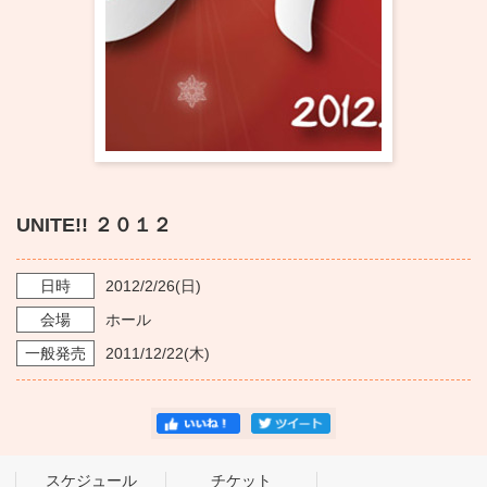
・ フロアマップ
KAATについて
・ レストラン/カフェ
・ 交通案内
・ ミッション
KAAT 神奈川芸術劇場
SNS
・ よくある質問
・ 芸術監督
・ 施設概要
UNITE!! ２０１２
・ フロアマップ
日時
2012/2/26
(日)
・ レストラン/カフェ
会場
ホール
一般発売
2011/12/22
(木)
スケジュール
チケット