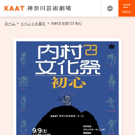
ホーム
>
イベントを探す
>
内村文化祭’23 初心
検索
アクセシビリティ
チケット購入
交通案内
イベントを探す
・ イベント一覧
ご来場案内
・ イベントカレンダー
・ 館内サービス・アクセシビリティ
施設を借りる