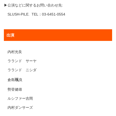
▶公演などに関するお問い合わせ先:
SLUSH-PILE. TEL：03-6451-0554
出演
内村光良
ラランド サーヤ
ラランド ニシダ
颯
倉島
良
勢登健雄
ルシファー吉岡
内村ダンサーズ