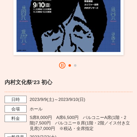
・ フロアマップ
KAATについて
・ レストラン/カフェ
・ 交通案内
・ ミッション
KAAT 神奈川芸術劇場
SNS
・ よくある質問
・ 芸術監督
・ 施設概要
・ フロアマップ
内村文化祭’23 初心
・ レストラン/カフェ
日時
2023/9/9
(土)～
2023/9/10
(日)
会場
ホール
S席8,000円 A席6,500円 バルコニーA席(1階・2
料金
階)7,500円 バルコニーＢ席(1階・2階／イス付き立
見席)7,000円 ※税込・全席指定