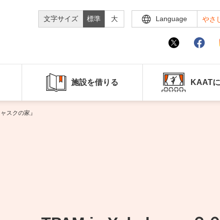
文字サイズ
標準
大
Language
やさ
施設を借りる
KAAT
、チャスクの家』