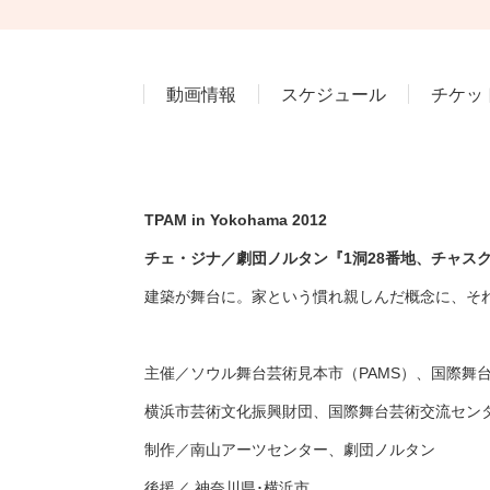
動画情報
スケジュール
チケッ
TPAM in Yokohama 2012
チェ・ジナ／劇団ノルタン『1洞28番地、チャス
建築が舞台に。家という慣れ親しんだ概念に、そ
主催／ソウル舞台芸術見本市（PAMS）、国際舞台
横浜市芸術文化振興財団、国際舞台芸術交流セン
制作／南山アーツセンター、劇団ノルタン
後援／ 神奈川県･横浜市