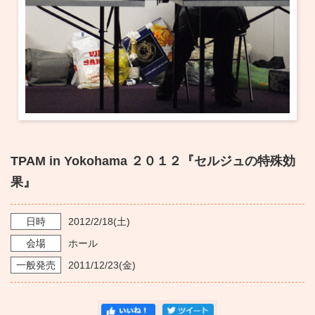
・ フロアマップ
KAATについて
・ レストラン/カフェ
・ 交通案内
・ ミッション
KAAT 神奈川芸術劇場
SNS
・ よくある質問
・ 芸術監督
・ 施設概要
TPAM in Yokohama ２０１２『セルジュの特殊効
・ フロアマップ
果』
・ レストラン/カフェ
日時
2012/2/18
(土)
会場
ホール
一般発売
2011/12/23
(金)