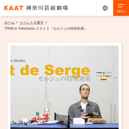
ホーム
>
イベントを探す
>
検索
TPAM in Yokohama ２０１２『セルジュの特殊効果』
アクセシビリティ
チケット購入
交通案内
イベントを探す
・ イベント一覧
ご来場案内
・ イベントカレンダー
・ 館内サービス・アクセシビリティ
施設を借りる