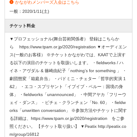
かながわメンバーズ入会はこちら
一般：
2020/1/11
(土)
チケット料金
▼プロフェッショナル(舞台芸術関係者） 登録はこちらか
ら https://www.tpam.or.jp/2020/registration ▼オーディエン
ス(一般のお客様） ※チケットかながわでは、KAATで上演す
る以下の演目のチケットを取扱いします。 ・fieldworks / ハ
イネ・アヴダル & 篠崎由紀子「nothing’s for something 」 ・
劇団態変「箱庭弁当」 ・パドミニ・チェター「哲学的実演 1
&2」 ・エコ・スプリヤント「イブイブ・ベルー：国境の身
体」 ・fieldworks「unannounced」 ・中間アヤカ「フリーウ
ェイ・ダンス」 ・ピチェ・クランチェン「No. 60」 ・fieldw
orks「unwritten conversation」 ※参加方法やチケットに関す
る詳細は、https://www.tpam.or.jp/2020/registration をご参
照ください。 【チケット取り扱い】 ▼Peatix http://peatix.co
m/group/16812