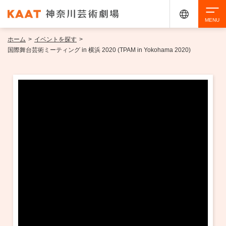
ホーム
>
イベントを探す
>
検索
国際舞台芸術ミーティング in 横浜 2020 (TPAM in Yokohama 2020)
アクセシビリティ
チケット購入
交通案内
イベントを探す
・ イベント一覧
ご来場案内
・ イベントカレンダー
・ 館内サービス・アクセシビリティ
施設を借りる