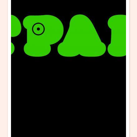
・ フロアマップ
KAATについて
・ レストラン/カフェ
・ 交通案内
・ ミッション
KAAT 神奈川芸術劇場
SNS
・ よくある質問
・ 芸術監督
・ 施設概要
・ フロアマップ
・ レストラン/カフェ