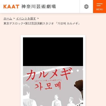
ホーム
>
イベントを探す
>
検索
東京デスロック+第12言語演劇スタジオ 『가모메 カルメギ』
アクセシビリティ
チケット購入
交通案内
イベントを探す
・ イベント一覧
ご来場案内
・ イベントカレンダー
・ 館内サービス・アクセシビリティ
施設を借りる