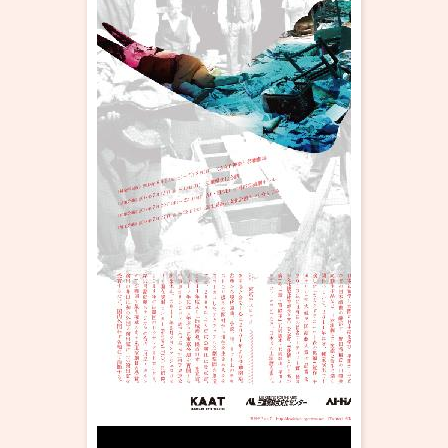
・ フロアマップ
KAATについて
・ レストラン/カフェ
・ 交通案内
・ ミッション
KAAT 神奈川芸術劇場
SNS
・ よくある質問
・ 芸術監督
・ 施設概要
・ フロアマップ
・ レストラン/カフェ