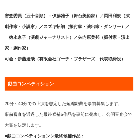
審査委員（五十音順）：伊藤雅子（舞台美術家）／岡田利規（演
劇作家・小説家）／スズキ拓朗（振付家・演出家・ダンサー）／
徳永京子（演劇ジャーナリスト）／矢内原美邦（振付家・演出
家・劇作家）
司会：伊藤達哉（有限会社ゴーチ・ブラザーズ 代表取締役）
戯曲コンペティション
20分～40分での上演を想定した短編戯曲を事前募集します。
事前審査を通過した最終候補5作品を事前に発表し、公開審査会で
大賞を決定します。
■戯曲コンペティションン最終候補作品：