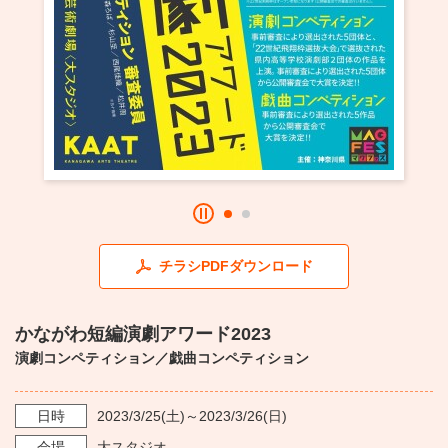
・ フロアマップ
KAATについて
・ レストラン/カフェ
・ 交通案内
・ ミッション
KAAT 神奈川芸術劇場
SNS
・ よくある質問
・ 芸術監督
・ 施設概要
・ フロアマップ
チラシPDFダウンロード
・ レストラン/カフェ
かながわ短編演劇アワード2023
演劇コンペティション／戯曲コンペティション
日時
2023/3/25
(土)～
2023/3/26
(日)
会場
大スタジオ