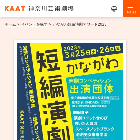
ホーム
>
イベントを探す
>
かながわ短編演劇アワード2023
検索
アクセシビリティ
チケット購入
交通案内
イベントを探す
・ イベント一覧
ご来場案内
・ イベントカレンダー
・ 館内サービス・アクセシビリティ
施設を借りる