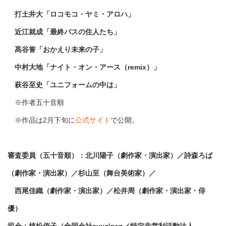
打土井大「ロコモコ・ヤミ・アロハ」
近江就成「最終バスの住人たち」
髙谷誉「おかえり未来の子」
中村大地「ナイト・オン・アース（remix）」
萩谷至史「ユニフォームの中は」
※作者五十音順
※作品は2月下旬に
公式サイト
で公開。
審査委員（五十音順）：北川陽子（劇作家・演出家）／詩森ろば
（劇作家・演出家）／杉山至（舞台美術家）／
西尾佳織（劇作家・演出家）／松井周（劇作家・演出家・俳
優）