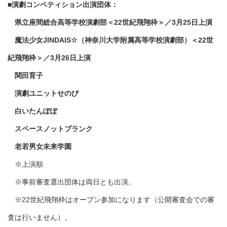
■演劇コンペティション出演団体：
県立座間総合高等学校演劇部＜22世紀飛翔枠＞／3月25日上演
魔法少女JINDAIS☆（神奈川大学附属高等学校演劇部）＜22世
紀飛翔枠＞／3月26日上演
関田育子
演劇ユニットせのび
白いたんぽぽ
スペースノットブランク
老若男女未来学園
※上演順
※事前審査選出団体は両日とも出演。
※22世紀飛翔枠はオープン参加になります（公開審査会での審
査は行いません）。