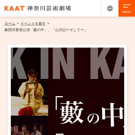
ホーム
>
イベントを探す
>
検索
劇団河童座公演「藪の中」、「山月記〜そして〜」
アクセシビリティ
チケット購入
交通案内
イベントを探す
・ イベント一覧
ご来場案内
・ イベントカレンダー
・ 館内サービス・アクセシビリティ
施設を借りる