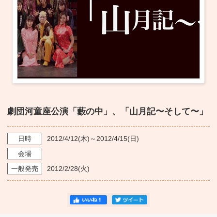
・ フロアマップ
KAATについて
・ レストラン/カフェ
・ 交通案内
・ ミッション
KAAT 神奈川芸術劇場
SNS
・ よくある質問
・ 芸術監督
・ 施設概要
劇団河童座公演「藪の中」、「山月記〜そして〜」
・ フロアマップ
・ レストラン/カフェ
日時
2012/4/12
(木)～
2012/4/15
(日)
会場
一般発売
2012/2/28
(火)