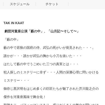
スケジュール
チケット
TAK IN KAAT
劇団河童座公演「藪の中」、「山月記〜そして〜」
『藪の中』
藪の中で若狭の国府の侍、武弘の死がいが発見された・・・。
誰かが・・・誰かが武弘の胸から小刀を抜いた・・・
はたして藪の中でうごめいた三つの真実とは・・・
犯人探しのミステリーに非ず・・・人間の深層心理に問いかける
ミステリー・・・
御存じ黒沢明をはじめ多くの巨匠たちが魅了された芥川龍之介の
傑作を河童座風味で舞台化！