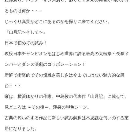
殺陣あり、パフォーマンスあり、盛りだくさんの舞台が問いかけ
るものは何か・・・
じっくり真実がどこにあるのかを探りに来てください。
『山月記〜そして〜』
日本で初めての試み！
現役日本チャンピオンをはじめ世界に誇る最高の太極拳・長拳メ
ンバーとダンス演劇のコラボレーション！
新鮮で衝撃的でその優雅さ美しさは今までにはない魅力的な舞
台・・・
噺は、横浜ゆかりの作家、中島敦の代表作「山月記」に載せて。
見どころは ～その後～。渾身の脚色シーン。
古典の匂いのする作品に新しい試み解釈は不思議な匂いのする芝
居になりました。