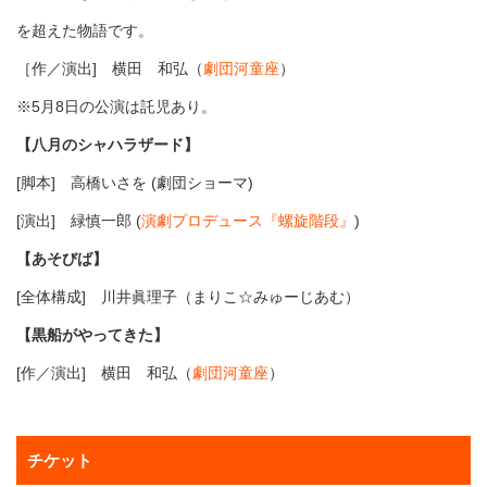
を超えた物語です。
［作／演出] 横田 和弘（
劇団河童座
）
※5月8日の公演は託児あり。
【八月のシャハラザード】
[脚本] 高橋いさを
(
劇団ショーマ
)
[演出] 緑慎一郎
(
演劇プロデュース『螺旋階段』
)
【あそびば】
[全体構成] 川井眞理子（まりこ☆みゅーじあむ）
【黒船がやってきた】
[作／演出] 横田 和弘（
劇団河童座
）
チケット