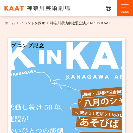
ホーム
>
イベントを探す
>
神奈川県演劇連盟公演／TAK IN KAAT
検索
アクセシビリティ
チケット購入
交通案内
イベントを探す
・ イベント一覧
ご来場案内
・ イベントカレンダー
・ 館内サービス・アクセシビリティ
施設を借りる