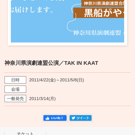
・ フロアマップ
KAATについて
・ レストラン/カフェ
・ 交通案内
・ ミッション
KAAT 神奈川芸術劇場
SNS
・ よくある質問
・ 芸術監督
・ 施設概要
神奈川県演劇連盟公演／TAK IN KAAT
・ フロアマップ
日時
2011/4/22
(金)～
2011/5/8
(日)
・ レストラン/カフェ
会場
一般発売
2011/3/14
(月)
チケット