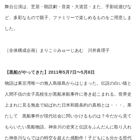
舞台公演は、芝居・朗読劇・音楽・大道芸・また、手影絵遊びな
ど、多彩なもので親子、ファミリーで楽しめるものをご用意しま
した。
［全体構成企画］まりこ☆みゅーじあむ 川井眞理子
【黒船がやってきた】2011年5月7日〜5月8日
物語は東京湾唯一の無人島猿島からはじまった。伝説の白い猿と
人間不信の女子高校生が黒船来航事件に巻き起こまれる。世界史
上まれに見る無血で結ばれた日米和親条約の真相とは・・・。果
たして 黒船事件が現代社会に問いかけるものは？今だから見て
もらいたい黒船物語。神奈川の史実と伝説をふんだんに取り入れ
た神奈川ならではの時空を超えた感動作！子どもにも分かる世代