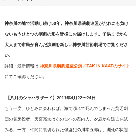
神奈川の地で活動し続け50年。神奈川県演劇連盟がだれにも負け
ないもうひとつの演劇の形を皆様にお届けします。子供までから
大人まで市民が育んだ演劇を新しい神奈川芸術劇場でご覧くださ
い。
詳細・最新情報は
神奈川県演劇連盟公演／TAK IN KAATのサイト
にてご確認ください。
【八月のシャハラザード】2011年4月22〜24日
もう一度、ひとみに会わねば。海で溺れて死んでしまった貧乏劇
団の貧乏役者、天宮亮太はあの世への案内人、夕凪から逃亡を試
みる。一方、仲間に裏切られた強盗犯の川本五郎は、瀕死の状態