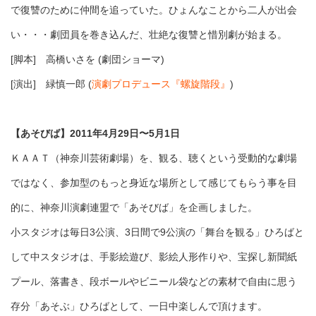
で復讐のために仲間を追っていた。ひょんなことから二人が出会
い・・・劇団員を巻き込んだ、壮絶な復讐と惜別劇が始まる。
[脚本] 高橋いさを
(
劇団ショーマ
)
[演出] 緑慎一郎
(
演劇プロデュース『螺旋階段』
)
【あそびば】2011年4月29日〜5月1日
ＫＡＡＴ（神奈川芸術劇場）を、観る、聴くという受動的な劇場
ではなく、参加型のもっと身近な場所として感じてもらう事を目
的に、神奈川演劇連盟で「あそびば」を企画しました。
小スタジオは毎日3公演、3日間で9公演の「舞台を観る」ひろばと
して中スタジオは、手影絵遊び、影絵人形作りや、宝探し新聞紙
プール、落書き、段ボールやビニール袋などの素材で自由に思う
存分「あそぶ」ひろばとして、一日中楽しんで頂けます。