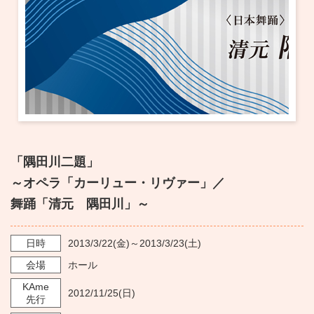
・ フロアマップ
KAATについて
・ レストラン/カフェ
・ 交通案内
・ ミッション
KAAT 神奈川芸術劇場
SNS
・ よくある質問
・ 芸術監督
・ 施設概要
「隅田川二題」
・ フロアマップ
～オペラ「カーリュー・リヴァー」／
・ レストラン/カフェ
舞踊「清元 隅田川」～
日時
2013/3/22
(金)～
2013/3/23
(土)
会場
ホール
KAme
2012/11/25
(日)
先行