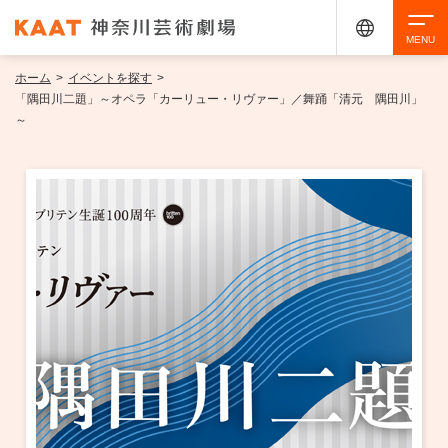
ホーム
>
イベントを探す
>
検索
「隅田川二題」～オペラ「カーリュー・リヴァー」／舞踊「清元 隅田川」
～
アクセシビリティ
チケット購入
交通案内
イベントを探す
・ イベント一覧
ご来場案内
・ イベントカレンダー
・ 館内サービス・アクセシビリティ
施設を借りる