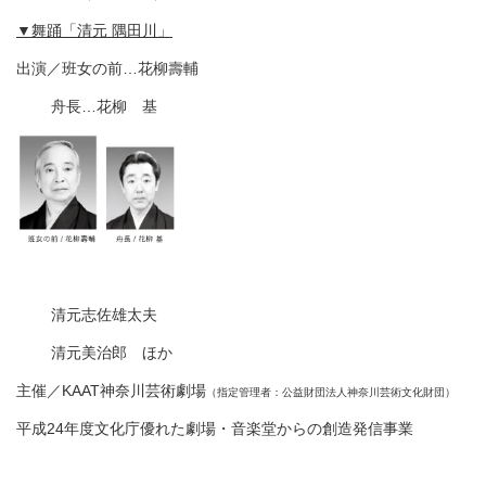
▼舞踊「清元 隅田川」
出演／班女の前…花柳壽輔
舟長…花柳 基
清元志佐雄太夫
清元美治郎 ほか
主催／KAAT神奈川芸術劇場
（指定管理者：公益財団法人神奈川芸術文化財団）
平成24年度文化庁優れた劇場・音楽堂からの創造発信事業