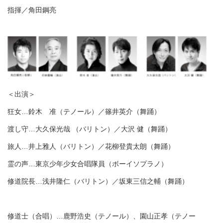
指揮／角田鋼亮
＜出演＞
狂女…鈴木 准（テノール）／篠井英介（舞踊）
渡し守…大久保光哉 （バリトン）／大沢 健（舞踊）
旅人…井上雅人（バリトン）／花柳登貴太朗（舞踊）
霊の声…東京少年少女合唱隊員（ボーイソプラノ）
修道院長…浅井隆仁（バリトン）／坂東三信之輔（舞踊）
修道士（合唱）…鹿野浩史（テノール）、園山正孝（テノー