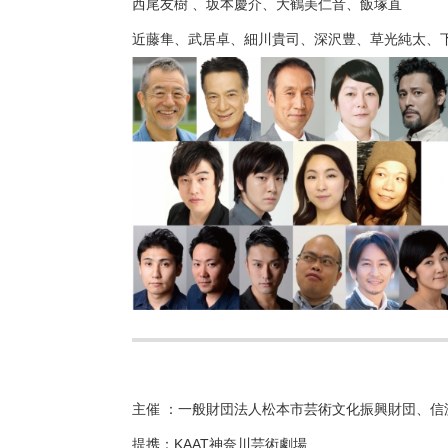
西尾友樹 、坂本慶介、大鶴美仁音、飯塚直
近藤隼、武居卓、細川貴司、深沢豊、草光純太、
主催 ：一般財団法人松本市芸術文化振興財団、信
提携：KAAT神奈川芸術劇場