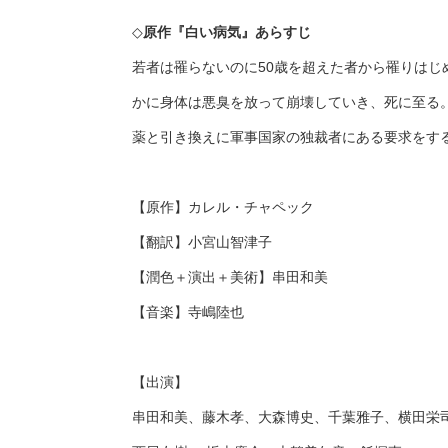
◇
原作『白い病気』あらすじ
若者は罹らないのに50歳を超えた者から罹りは
かに身体は悪臭を放って崩壊していき、死に至る
薬と引き換えに軍事国家の独裁者にある要求をす
【原作】カレル・チャペック
【翻訳】小宮山智津子
【潤色＋演出＋美術】串田和美
【音楽】寺嶋陸也
【出演】
串田和美、藤木孝、大森博史、千葉雅子、横田栄