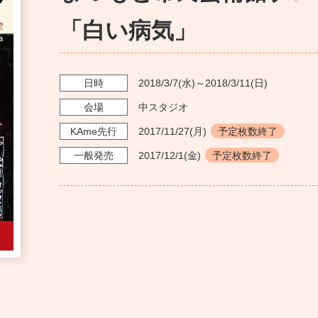
「白い病気」
日時
2018/3/7
(水)～
2018/3/11
(日)
会場
中スタジオ
KAme
先行
2017/11/27
(月)
予定枚数終了
一般発売
2017/12/1
(金)
予定枚数終了