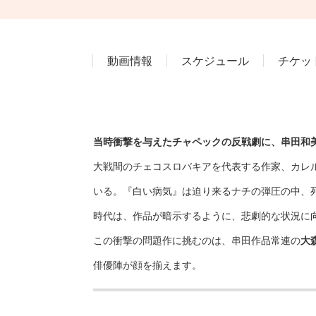
動画情報
スケジュール
チケッ
当時衝撃を与えたチャペックの反戦劇に、串田和
大戦間のチェコスロバキアを代表する作家、カレル
いる。『白い病気』は迫り来るナチの弾圧の中、
時代は、作品が暗示するように、悲劇的な状況に
この衝撃の問題作に挑むのは、串田作品常連の
大
俳優陣が顔を揃えます。