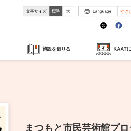
文字サイズ
標準
大
Language
やさ
施設を借りる
KAAT
まつもと市民芸術館プロ