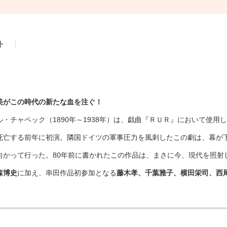
ト
美がこの時代の新たな血を注ぐ！
・チャペック（1890年～1938年）は、戯曲『ＲＵＲ』において使用
死亡する前年に初演。隣国ドイツの軍事圧力を風刺したこの劇は、幕が
向かって行った。80年前に書かれたこの作品は、まさに今、現代を照射
森博史
に加え、串田作品初参加となる
藤木孝、千葉雅子、横田栄司、西