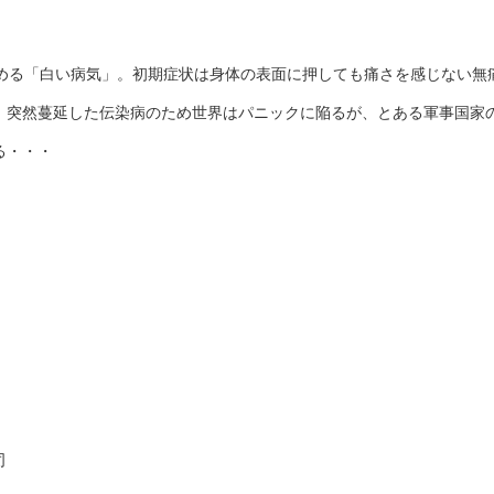
じめる「白い病気」。初期症状は身体の表面に押しても痛さを感じない無
。突然蔓延した伝染病のため世界はパニックに陥るが、とある軍事国家
る・・・
司