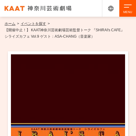
ホーム
>
イベントを探す
>
検索
【開催中止！】 KAAT神奈川芸術劇場芸術監督トーク 『SHIRAI's CAFE』
シライズカフェ Vol.9 ゲスト：ASA-CHANG（音楽家）
アクセシビリティ
チケット購入
交通案内
イベントを探す
・ イベント一覧
ご来場案内
・ イベントカレンダー
・ 館内サービス・アクセシビリティ
施設を借りる