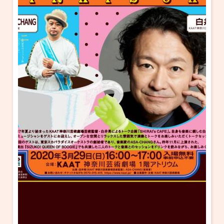
・ フロアマップ
KAATについて
・ レストラン/カフェ
・ 交通案内
・ ミッション
KAAT 神奈川芸術劇場
SNS
・ よくある質問
・ 芸術監督
・ 施設概要
・ フロアマップ
・ レストラン/カフェ