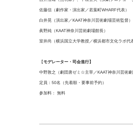
佐藤信（劇作家・演出家／若葉町WHARF代表）
白井晃（演出家／KAAT神奈川芸術劇場芸術監督）
眞野純（KAAT神奈川芸術劇場館長）
室井尚（横浜国立大学教授／横浜都市文化ラボ代
【
モデレーター・司会進行】
中野敦之（劇団唐ゼミ☆主宰／KAAT神奈川芸術劇
定員：50名（先着順・要事前予約）
参加料： 無料