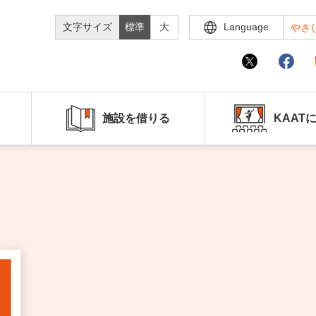
文字サイズ
標準
大
Language
やさ
施設を借りる
KAAT