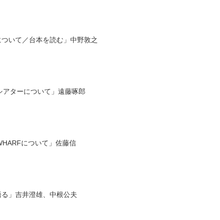
師について／台本を読む」中野敦之
シアターについて」遠藤啄郎
HARFについて」佐藤信
語る」吉井澄雄、中根公夫