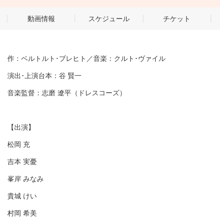
動画情報
スケジュール
チケット
作：ベルトルト･ブレヒト／音楽：クルト･ヴァイル
演出･上演台本：谷 賢一
音楽監督：志磨 遼平（ドレスコーズ）
【出演】
松岡 充
吉本 実憂
峯岸 みなみ
貴城 けい
村岡 希美