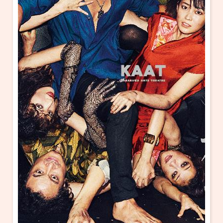
・ フロアマップ
KAATについて
・ レストラン/カフェ
・ 交通案内
・ ミッション
KAAT 神奈川芸術劇場
SNS
・ よくある質問
・ 芸術監督
・ 施設概要
・ フロアマップ
・ レストラン/カフェ