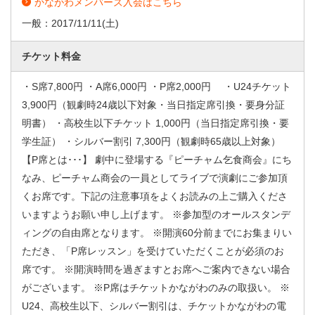
かながわメンバーズ入会はこちら
一般：
2017/11/11
(土)
チケット料金
・S席7,800円 ・A席6,000円 ・P席2,000円 ・U24チケット
3,900円（観劇時24歳以下対象・当日指定席引換・要身分証
明書） ・高校生以下チケット 1,000円（当日指定席引換・要
学生証） ・シルバー割引 7,300円（観劇時65歳以上対象）
【P席とは･･･】 劇中に登場する『ピーチャム乞食商会』にち
なみ、ピーチャム商会の一員としてライブで演劇にご参加頂
くお席です。下記の注意事項をよくお読みの上ご購入くださ
いますようお願い申し上げます。 ※参加型のオールスタンデ
ィングの自由席となります。 ※開演60分前までにお集まりい
ただき、「P席レッスン」を受けていただくことが必須のお
席です。 ※開演時間を過ぎますとお席へご案内できない場合
がございます。 ※P席はチケットかながわのみの取扱い。 ※
U24、高校生以下、シルバー割引は、チケットかながわの電