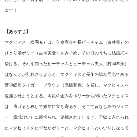
ます！
【あらすじ】
マクヒィス（松岡充）は、乞食商会社長ピーチャム（白井晃）の
ひとり娘ポリー（吉本実憂）をみそめ、その日のうちに結婚式を
挙げる。それを知ったピーチャムとピーチャム夫人（村岡希美）
はなんとか別れさせようと、マクヒィスと長年の親友同志である
警視総監タイガー・ブラウン（高橋和也）を脅し、マクヒィスを
逮捕させようとする。両親の企みをポリーから聞いたマクヒィス
は、逃げると称して娼館に立ち寄るが、そこで昔なじみのジェニ
ー（貴城けい）に裏切られ、逮捕されてしまう。牢獄に入れられ
たマクヒィスをたずねたポリーと、マクヒィスといい仲になって