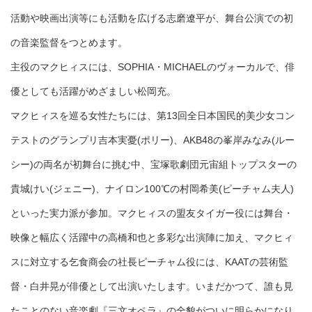
活動や映画出演等にも活動を広げる志磨遼平が、舞台公演での初
の音楽監督をつとめます。
主役のマクヒィスには、SOPHIA・MICHAELのヴォーカルで、俳
優としても活躍がめざましい松岡充。
マクヒィスを巡る女性たちには、第13回全日本国民的美少女コン
テストのグランプリ吉本実憂(ポリー)、AKB48の峯岸みなみ(ルー
シー)の両名が初舞台に挑む中、宝塚歌劇団元宙組トップスターの
貴城けい(ジェニー)、ナイロン100℃の村岡希美(ピーチャム夫人)
といった実力派が参加。マクヒィスの盟友タイガー役には舞台・
映像と幅広く活躍中の高橋和也と多彩な出演陣に加え、マクヒィ
スに対立する乞食商会の社長ピーチャム役には、KAATの芸術監
督・白井晃が俳優として出演いたします。いまだかつて、誰も見
たことのない音楽劇『三文オペラ』の全貌がついに明らかになり