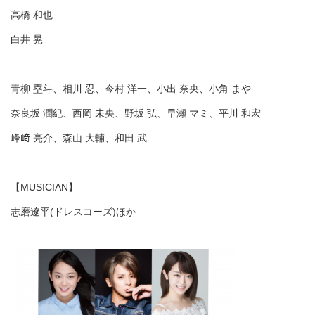
高橋 和也
白井 晃
青柳 塁斗、相川 忍、今村 洋一、小出 奈央、小角 まや
奈良坂 潤紀、西岡 未央、野坂 弘、早瀬 マミ、平川 和宏
峰﨑 亮介、森山 大輔、和田 武
【MUSICIAN】
志磨遼平(ドレスコーズ)ほか