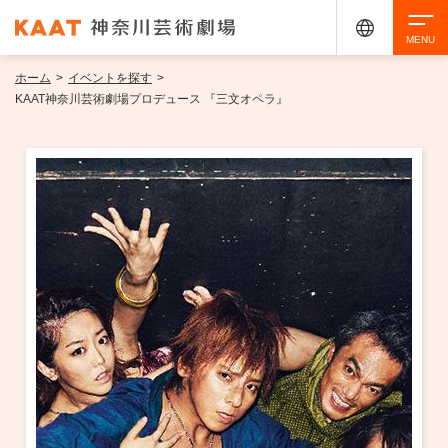
ホーム
>
イベントを探す
>
検索
KAAT神奈川芸術劇場プロデュース 『三文オペラ』
アクセシビリティ
チケット購入
交通案内
イベントを探す
・ イベント一覧
ご来場案内
・ イベントカレンダー
・ 館内サービス・アクセシビリティ
施設を借りる