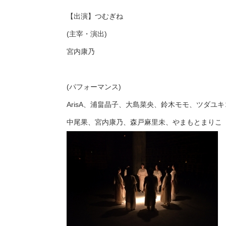
【出演】つむぎね
(主宰・演出)
宮内康乃
(パフォーマンス)
ArisA、浦畠晶子、大島菜央、鈴木モモ、ツダユキ
中尾果、宮内康乃、森戸麻里未、やまもとまりこ