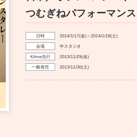
つむぎねパフォーマンス
日時
2014/1/17
(金)～
2014/1/18
(土)
会場
中スタジオ
KAme
先行
2013/11/29
(金)
一般発売
2013/11/30
(土)