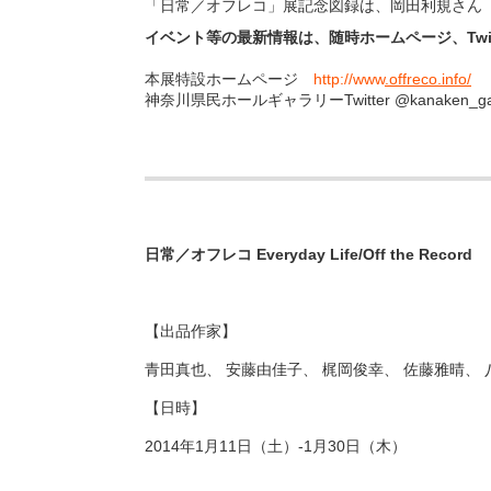
「日常／オフレコ」展記念図録は、岡田利規さん
イベント等の最新情報は、随時ホームページ、Twi
本展特設ホームページ
http://www
.offreco.info/
神奈川県民ホールギャラリーTwitter @kanaken_
日常／オフレコ Everyday Life/Off the Record
【出品作家】
青田真也、 安藤由佳子、 梶岡俊幸、 佐藤雅晴、 
【日時】
2014年1月11日（土）-1月30日（木）