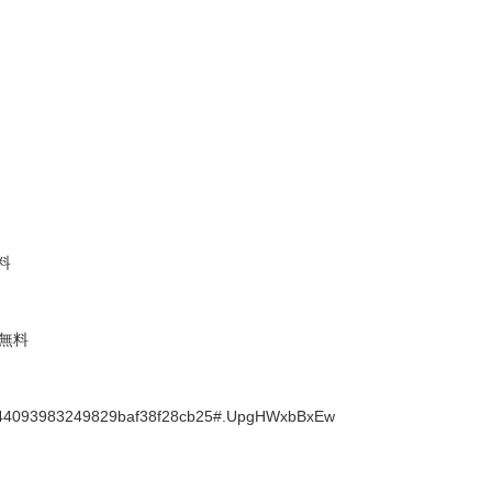
料
無料
95544093983249829baf38f28cb25#.UpgHWxbBxEw