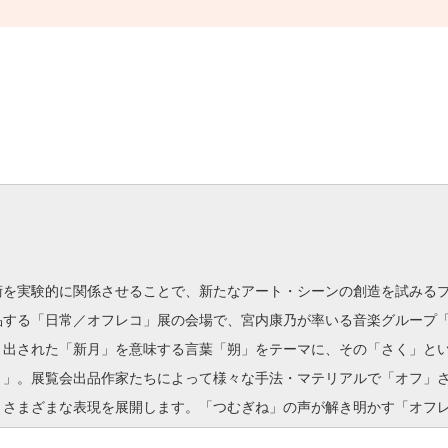
を実験的に関係させることで、新たなアート・シーンの創造を試みるプロ
品する「日常／オフレコ」展の会場で、宮内康乃が率いる音楽グループ
き出された「新月」を意味する言葉「朔」をテーマに、その「さく」と
く」。展覧会出品作家たちによって様々な手法・マテリアルで「オフ」
、さまざまな表現を展開します。「つむぎね」の声が解き明かす「オフ