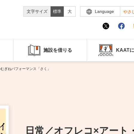
文字サイズ
標準
大
Language
やさ
施設を借りる
KAAT
 つむぎねパフォーマンス「さく」
日常／オフレコ×アート・