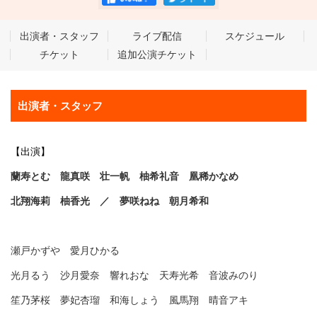
出演者・スタッフ
ライブ配信
スケジュール
チケット
追加公演チケット
出演者・スタッフ
【出演】
蘭寿とむ 龍真咲 壮一帆 柚希礼音 凰稀かなめ
北翔海莉 柚香光 ／ 夢咲ねね 朝月希和
瀬戸かずや 愛月ひかる
光月るう 沙月愛奈 響れおな 天寿光希 音波みのり
笙乃茅桜 夢妃杏瑠 和海しょう 風馬翔 晴音アキ