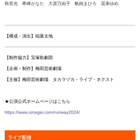
秋音光 希峰かなた 大原万由子 帆純まひろ 花束ゆめ
【構成・演出】稲葉太地
【制作協力】宝塚歌劇団
【企画・制作】梅田芸術劇場
【主催】梅田芸術劇場 タカラヅカ・ライブ・ネクスト
★公演公式ホームページはこちら
https://www.umegei.com/runway2024/
ライブ配信