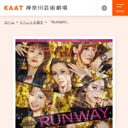
ホーム
>
イベントを探す
>
『RUNWAY』
検索
アクセシビリティ
チケット購入
交通案内
イベントを探す
・ イベント一覧
ご来場案内
・ イベントカレンダー
・ 館内サービス・アクセシビリティ
施設を借りる