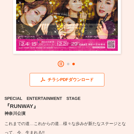
・ フロアマップ
KAATについて
・ レストラン/カフェ
・ 交通案内
・ ミッション
KAAT 神奈川芸術劇場
SNS
・ よくある質問
・ 芸術監督
・ 施設概要
・ フロアマップ
チラシPDFダウンロード
・ レストラン/カフェ
SPECIAL ENTERTAINMENT STAGE
『RUNWAY』
神奈川公演
これまでの道…これからの道…様々な歩みが新たなステージとな
って、今、生まれる!!