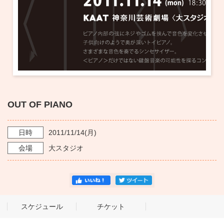
・ フロアマップ
KAATについて
・ レストラン/カフェ
・ 交通案内
・ ミッション
KAAT 神奈川芸術劇場
SNS
・ よくある質問
・ 芸術監督
・ 施設概要
OUT OF PIANO
・ フロアマップ
日時
2011/11/14
(月)
・ レストラン/カフェ
会場
大スタジオ
スケジュール
チケット