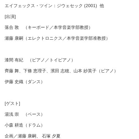
エイフェックス・ツイン：ジウェセック (2001) 他
[出演]
落合 敦 （キーボード／本学音楽学部教授）
瀬藤 康嗣（エレクトロニクス／本学音楽学部准教授）
漆間 有紀 （ピアノ／トイピアノ）
齊藤 舞、下條 恵理子、濱田 志穂、山本 紗英子（ピアノ）
伊藤 史織（ダンス）
[ゲスト]
湯浅 崇 （ベース）
小森 耕造（ドラム）
企画／瀬藤 康嗣、 石塚 夕夏