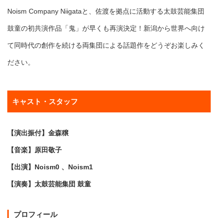
Noism Company Niigataと、佐渡を拠点に活動する太鼓芸能集団
鼓童の初共演作品「鬼」が早くも再演決定！新潟から世界へ向け
て同時代の創作を続ける両集団による話題作をどうぞお楽しみく
ださい。
キャスト・スタッフ
【演出振付】金森穣
【音楽】原田敬子
【出演】Noism0 、Noism1
【演奏】太鼓芸能集団 鼓童
プロフィール