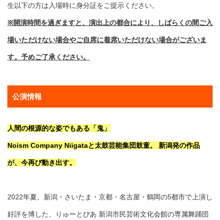
生以下の方は入場時に身分証をご提示ください。
※開演時間を過ぎますと、演出上の都合により、しばらくの間ご入
場いただけない場合やご自席に着席いただけない場合がございま
す。予めご了承ください。
公演情報
人間の根源的な姿でもある「鬼」
Noism Company Niigataと太鼓芸能集団鼓童。 新潟発の作品
が、今再び動き出す。
2022年夏、新潟・さいたま・京都・名古屋・鶴岡の5都市で上演し
好評を博した、りゅーとぴあ 新潟市民芸術文化会館の専属舞踊団