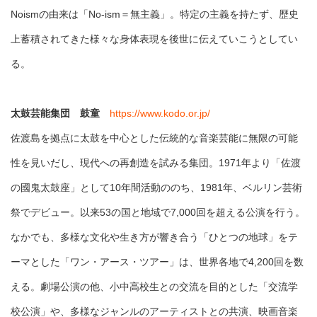
Noismの由来は「No-ism＝無主義」。特定の主義を持たず、歴史
上蓄積されてきた様々な身体表現を後世に伝えていこうとしてい
る。
太鼓芸能集団 鼓童
https://www.kodo.or.jp/
佐渡島を拠点に太鼓を中心とした伝統的な音楽芸能に無限の可能
性を見いだし、現代への再創造を試みる集団。1971年より「佐渡
の國鬼太鼓座」として10年間活動ののち、1981年、ベルリン芸術
祭でデビュー。以来53の国と地域で7,000回を超える公演を行う。
なかでも、多様な文化や生き方が響き合う「ひとつの地球」をテ
ーマとした「ワン・アース・ツアー」は、世界各地で4,200回を数
える。劇場公演の他、小中高校生との交流を目的とした「交流学
校公演」や、多様なジャンルのアーティストとの共演、映画音楽