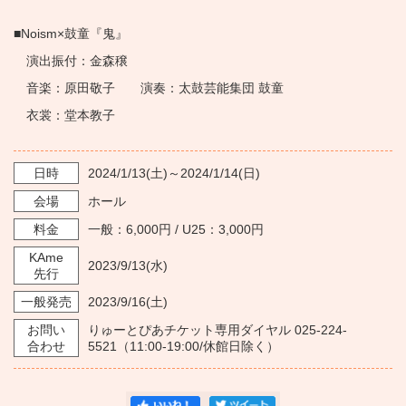
■Noism×鼓童『鬼』
演出振付：金森穣
音楽：原田敬子 演奏：太鼓芸能集団 鼓童
衣裳：堂本教子
日時
2024/1/13
(土)～
2024/1/14
(日)
会場
ホール
料金
一般：6,000円 / U25：3,000円
KAme
2023/9/13
(水)
先行
一般発売
2023/9/16
(土)
お問い
りゅーとぴあチケット専用ダイヤル 025-224-
合わせ
5521（11:00-19:00/休館日除く）