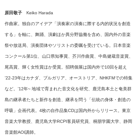
原田敬子
Keiko Harada
作曲家。独自のアイデア「演奏家の演奏に際する内的状況を創造
する」を軸に、舞踊、演劇ほか異分野協働を含め、国内外の音楽
祭や放送局、演奏団体やソリストの委嘱を受けている。日本音楽
コンクール第1位、山口県知事賞、芥川作曲賞、中島健蔵音楽賞、
尾高賞、輝く女性賞ほか受賞。招聘個展は国内外で10回を超え
’22-23年はカナダ、ブルガリア、オーストリア、NHKFMでの特集
など。’12年~ 地域で育まれた音文化を研究、鹿児島本土と奄美群
島の継承者たちと新作を創造、継承を問う「伝統の身体・創造の
呼吸」企画代表。4枚の自作品集CDは国内外からリリース。東京
音楽大学教授、鹿児島大学RCPI客員研究員、桐朋学園大学、静岡
音楽館AOI講師。