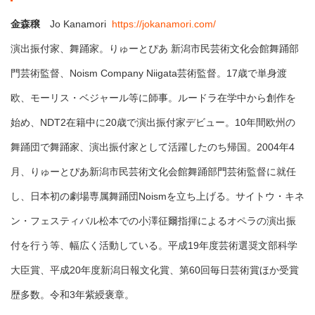
金森穣
Jo Kanamori
https://jokanamori.com/
演出振付家、舞踊家。りゅーとぴあ 新潟市民芸術文化会館舞踊部
門芸術監督、Noism Company Niigata芸術監督。17歳で単身渡
欧、モーリス・ベジャール等に師事。ルードラ在学中から創作を
始め、NDT2在籍中に20歳で演出振付家デビュー。10年間欧州の
舞踊団で舞踊家、演出振付家として活躍したのち帰国。2004年4
月、りゅーとぴあ新潟市民芸術文化会館舞踊部門芸術監督に就任
し、日本初の劇場専属舞踊団Noismを立ち上げる。サイトウ・キネ
ン・フェスティバル松本での小澤征爾指揮によるオペラの演出振
付を行う等、幅広く活動している。平成19年度芸術選奨文部科学
大臣賞、平成20年度新潟日報文化賞、第60回毎日芸術賞ほか受賞
歴多数。令和3年紫綬褒章。