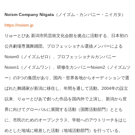
Noism Company Niigata
（ノイズム・カンパニー・ニイガタ）
https://noism.jp
りゅーとぴあ 新潟市民芸術文化会館を拠点に活動する、日本初の
公共劇場専属舞踊団。プロフェッショナル選抜メンバーによる
Noism0（ノイズムゼロ）、プロフェッショナルカンパニー
Noism1（ノイズムワン）、研修生カンパニーNoism2（ノイズムツ
ー）の3つの集団があり、国内・世界各地からオーディションで選
ばれた舞踊家が新潟に移住し、年間を通して活動。2004年の設立
以来、りゅーとぴあで創った作品を国内外で上演し、新潟から世
界に向けてグローバルに展開する活動（国際活動部門）ととも
に、市民のためのオープンクラス、学校へのアウトリーチをはじ
めとした地域に根差した活動（地域活動部門）を行っている。