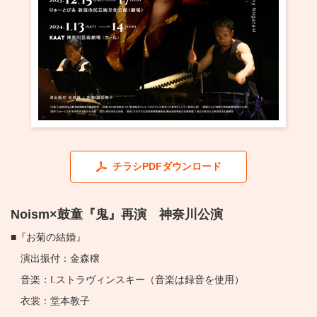
・ フロアマップ
KAATについて
・ レストラン/カフェ
・ 交通案内
・ ミッション
KAAT 神奈川芸術劇場
SNS
・ よくある質問
・ 芸術監督
・ 施設概要
チラシPDFダウンロード
・ フロアマップ
・ レストラン/カフェ
Noism×鼓童『鬼』再演 神奈川公演
■『お菊の結婚』
演出振付：金森穣
音楽：I.ストラヴィンスキー（音楽は録音を使用）
衣裳：堂本教子