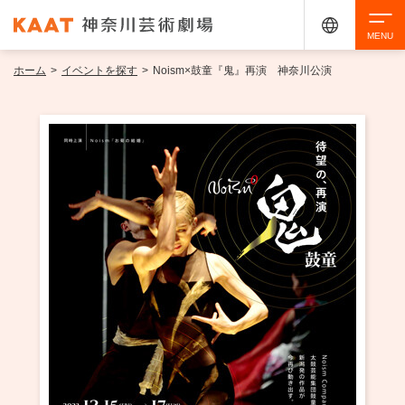
ホーム
>
イベントを探す
>
Noism×鼓童『鬼』再演 神奈川公演
検索
アクセシビリティ
チケット購入
交通案内
イベントを探す
・ イベント一覧
ご来場案内
・ イベントカレンダー
・ 館内サービス・アクセシビリティ
施設を借りる