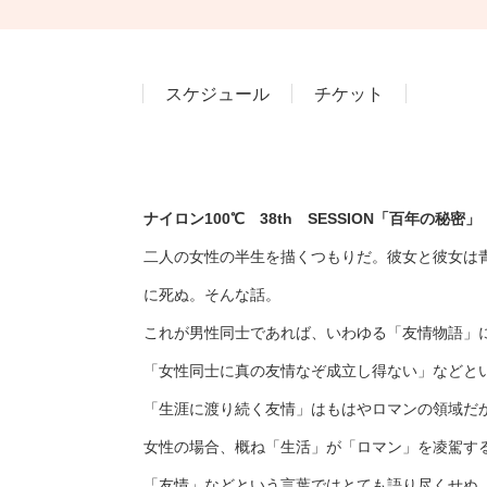
スケジュール
チケット
ナイロン100℃ 38th SESSION「百年の秘密」
二人の女性の半生を描くつもりだ。彼女と彼女は
に死ぬ。そんな話。
これが男性同士であれば、いわゆる「友情物語」
「女性同士に真の友情なぞ成立し得ない」などと
「生涯に渡り続く友情」はもはやロマンの領域だ
女性の場合、概ね「生活」が「ロマン」を凌駕す
「友情」などという言葉ではとても語り尽くせぬ