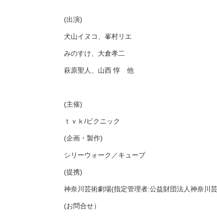
(出演)
犬山イヌコ、峯村リエ
みのすけ、大倉孝二
萩原聖人、山西 惇 他
(主催)
ｔｖｋ/ピクニック
(企画・製作)
シリーウォーク／キューブ
(提携)
神奈川芸術劇場(指定管理者:公益財団法人神奈川芸
(お問合せ）