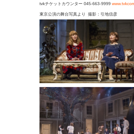
tvkチケットカウンター 045-663-9999
www.tvkcom
東京公演の舞台写真より 撮影：引地信彦