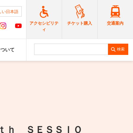
しい日本語
交通案内
アクセシビリテ
チケット購入
ィ
検索
について
ｔｈ ＳＥＳＳＩＯ