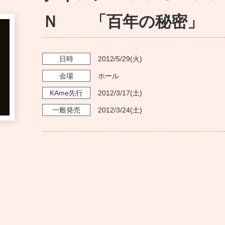
Ｎ 「百年の秘密」
日時
2012/5/29
(火)
会場
ホール
KAme
先行
2012/3/17
(土)
一般発売
2012/3/24
(土)