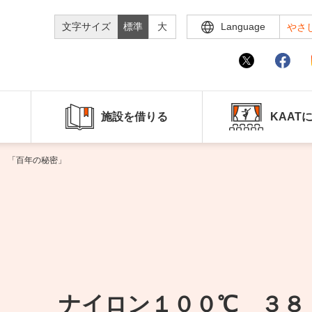
文字サイズ
標準
大
Language
やさ
施設を借りる
KAAT
 「百年の秘密」
ナイロン１００℃ ３８