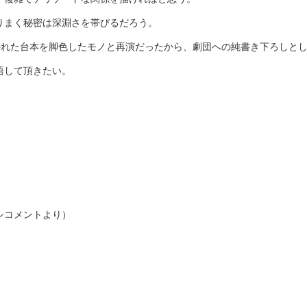
りまく秘密は深淵さを帯びるだろう。
為に書かれた台本を脚色したモノと再演だったから、劇団への純書き下ろし
悟して頂きたい。
シコメントより）