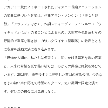
アカデミー賞にノミネートされたディズニー長編アニメーション
の楽曲に基づいた音楽は、作曲アラン・メンケン（『美女と野
獣』『アラジン』ほか）、作詞スティーヴン・シュワルツ（『ウ
ィキッド』ほか）の名コンビによるもの。大聖堂を包み込むその
抒情的で重厚な響きは、力強いクワイヤ（聖歌隊）の歌声ととも
に客席を感動の渦に巻き込みます。
「怪物か人間か。私たちは何者？」、問いかける清冽な歌の言葉
と、未来に希望を託す熱い祈りは、心からの共感と絶賛を浴びて
います。2018年、発売後すぐに完売した前回の横浜公演。今みな
さまの熱い声に応えて待望のリターン。短い期間の限定公演で
す。ぜひこの機会にお見逃しなく。