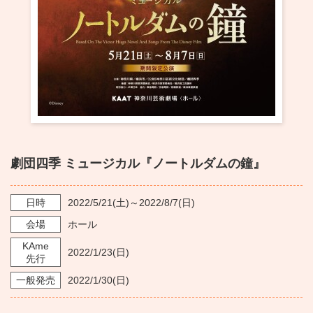
・ フロアマップ
KAATについて
・ レストラン/カフェ
・ 交通案内
・ ミッション
KAAT 神奈川芸術劇場
SNS
・ よくある質問
・ 芸術監督
・ 施設概要
劇団四季 ミュージカル『ノートルダムの鐘』
・ フロアマップ
・ レストラン/カフェ
日時
2022/5/21
(土)～
2022/8/7
(日)
会場
ホール
KAme
2022/1/23
(日)
先行
一般発売
2022/1/30
(日)