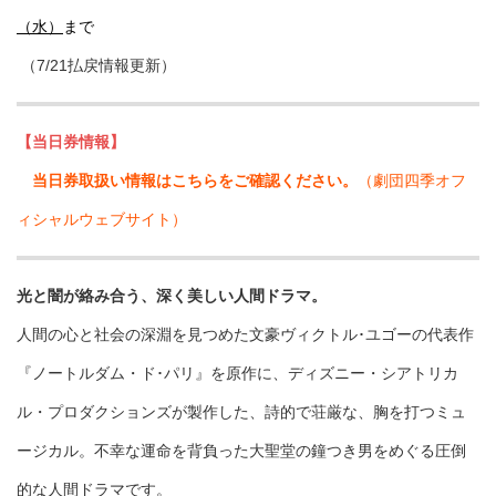
（水）
まで
（7/21払戻情報更新）
【当日券情報】
当日券取扱い情報はこちらをご確認ください。
（劇団四季オフ
ィシャルウェブサイト）
光と闇が絡み合う、深く美しい人間ドラマ。
人間の心と社会の深淵を見つめた文豪ヴィクトル･ユゴーの代表作
『ノートルダム・ド･パリ』を原作に、ディズニー・シアトリカ
ル・プロダクションズが製作した、詩的で荘厳な、胸を打つミュ
ージカル。不幸な運命を背負った大聖堂の鐘つき男をめぐる圧倒
的な人間ドラマです。