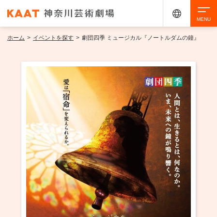
ホーム
>
イベントを探す
>
劇団四季 ミュージカル『ノートルダムの鐘』
検索
アクセシビリティ
チケット購入
交通案内
イベントを探す
・ イベント一覧
ご来場案内
・ イベントカレンダー
・ 館内サービス・アクセシビリティ
施設を借りる