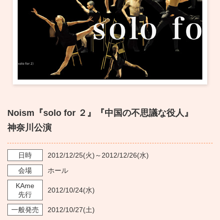
・ フロアマップ
KAATについて
・ レストラン/カフェ
・ 交通案内
・ ミッション
KAAT 神奈川芸術劇場
SNS
・ よくある質問
・ 芸術監督
・ 施設概要
Noism『solo for ２』『中国の不思議な役人』
・ フロアマップ
神奈川公演
・ レストラン/カフェ
日時
2012/12/25
(火)～
2012/12/26
(水)
会場
ホール
KAme
2012/10/24
(水)
先行
一般発売
2012/10/27
(土)