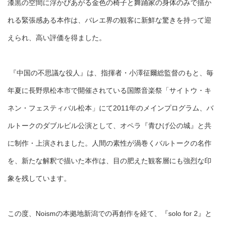
漆黒の空間に浮かびあがる金色の椅子と舞踊家の身体のみで描か
れる緊張感ある本作は、バレエ界の観客に新鮮な驚きを持って迎
えられ、高い評価を得ました。
『中国の不思議な役人』は、指揮者・小澤征爾総監督のもと、毎
年夏に長野県松本市で開催されている国際音楽祭「サイトウ・キ
ネン・フェスティバル松本」にて2011年のメインプログラム、バ
ルトークのダブルビル公演として、オペラ『青ひげ公の城』と共
に制作・上演されました。人間の素性が渦巻くバルトークの名作
を、新たな解釈で描いた本作は、目の肥えた観客層にも強烈な印
象を残しています。
この度、Noismの本拠地新潟での再創作を経て、『solo for 2』と