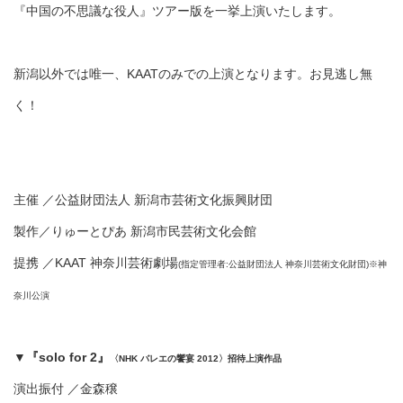
『中国の不思議な役人』ツアー版を一挙上演いたします。
新潟以外では唯一、KAATのみでの上演となります。お見逃し無
く！
主催
／
公益財団法人
新潟市芸術文化振興財団
製作／りゅーとぴあ
新潟市民芸術文化会館
提携
／
KAAT
神奈川芸術劇場
(指定管理者:公益財団法人 神奈川芸術文化財団)※神
奈川公演
▼
『solo for 2』
〈NHK バレエの饗宴 2012〉招待上演作品
演出振付 ／金森穣