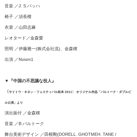
音楽 ／J. S.バッハ
椅子 ／須長檀
衣裳 ／山田志麻
レオタード／金森愛
照明 ／伊藤雅一(株式会社流)、金森穣
出演 ／Noism1
▼『中国の不思議な役人』
〈
サイトウ・キネン・フェスティバル松本 2011〉 オリジナル作品「バルトーク・ダブルビ
ル公演」より
演出振付 ／金森穣
音楽 ／B.バルトーク
舞台美術デザイン ／田根剛(DORELL. GHOTMEH. TANE /