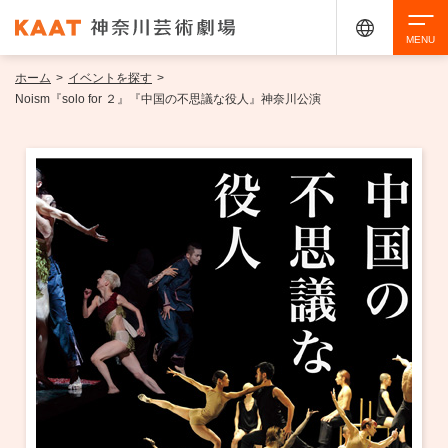
ホーム
>
イベントを探す
>
検索
Noism『solo for ２』『中国の不思議な役人』神奈川公演
アクセシビリティ
チケット購入
交通案内
イベントを探す
・ イベント一覧
ご来場案内
・ イベントカレンダー
・ 館内サービス・アクセシビリティ
施設を借りる