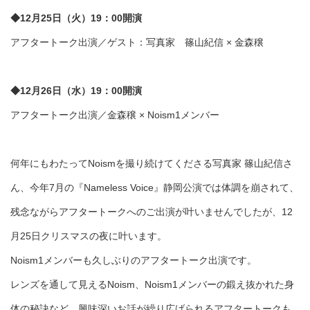
◆12月25日（火）19：00開演
アフタートーク出演／ゲスト：写真家 篠山紀信 × 金森穣
◆12月26日（水）19：00開演
アフタートーク出演／金森穣 × Noism1メンバー
何年にもわたってNoismを撮り続けてくださる写真家 篠山紀信さ
ん、今年7月の『Nameless Voice』静岡公演では体調を崩されて、
残念ながらアフタートークへのご出演が叶いませんでしたが、12
月25日クリスマスの夜に叶います。
Noism1メンバーも久しぶりのアフタートーク出演です。
レンズを通して見えるNoism、Noism1メンバーの鍛え抜かれた身
体の秘訣など、興味深いお話が繰り広げられるアフタートークも