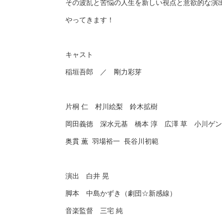
その波乱と苦悩の人生を新しい視点と意欲的な演出＆
やってきます！
キャスト
稲垣吾郎 ／ 剛力彩芽
片桐 仁 村川絵梨 鈴木拡樹
岡田義徳 深水元基 橋本 淳 広澤 草 小川ゲン
奥貫 薫 羽場裕一 長谷川初範
演出 白井 晃
脚本 中島かずき（劇団☆新感線）
音楽監督 三宅 純