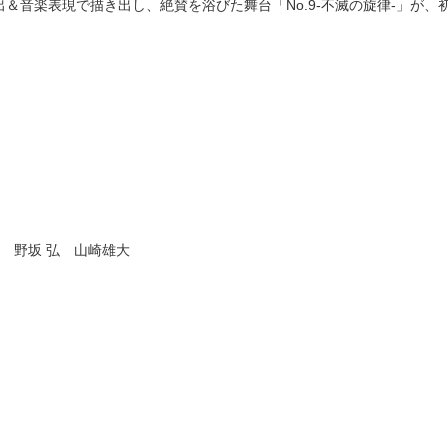
音楽表現で描き出し、絶賛を浴びた舞台「No.9-不滅の旋律-」が、初
 野坂 弘 山崎雄大