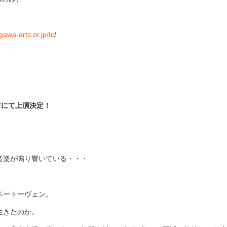
awa-arts.or.jp/tc
/
Tにて上演決定！
音楽が鳴り響いている・・・
ベートーヴェン。
生きたのか。