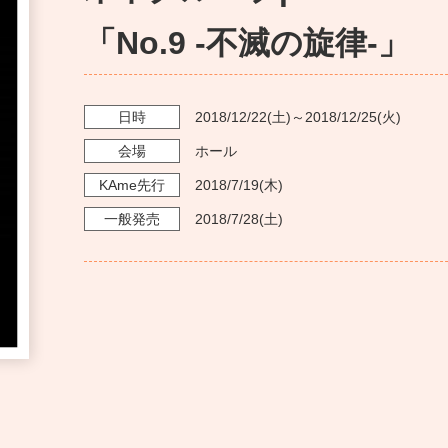
「No.9 -不滅の旋律-」
日時
2018/12/22
(土)～
2018/12/25
(火)
会場
ホール
KAme
先行
2018/7/19
(木)
一般発売
2018/7/28
(土)