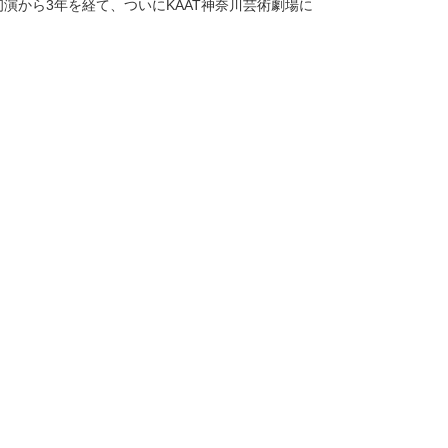
演から3年を経て、ついにKAAT神奈川芸術劇場に